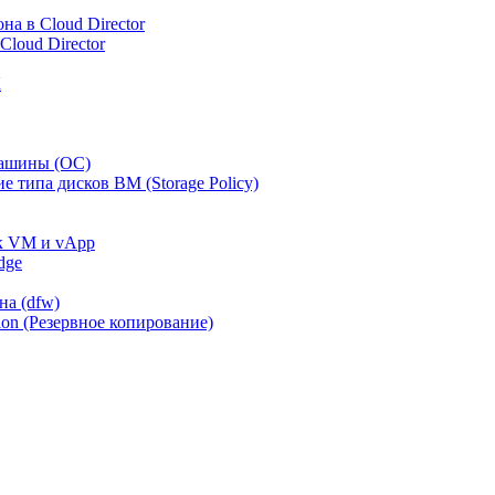
а в Cloud Director
loud Director
К
машины (ОС)
 типа дисков ВМ (Storage Policy)
 к VM и vApp
dge
на (dfw)
on (Резервное копирование)