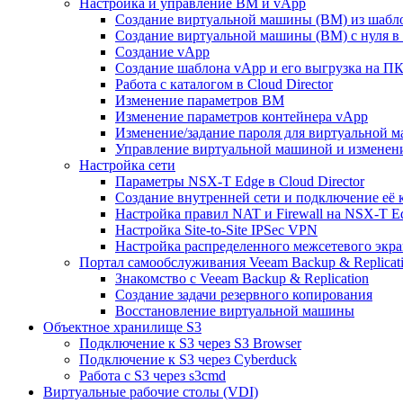
Настройка и управление ВМ и vApp
Создание виртуальной машины (ВМ) из шаблон
Создание виртуальной машины (ВМ) с нуля в C
Создание vApp
Создание шаблона vApp и его выгрузка на П
Работа с каталогом в Cloud Director
Изменение параметров ВМ
Изменение параметров контейнера vApp
Изменение/задание пароля для виртуальной 
Управление виртуальной машиной и изменение
Настройка сети
Параметры NSX-T Edge в Cloud Director
Создание внутренней сети и подключение её
Настройка правил NAT и Firewall на NSX-T E
Настройка Site-to-Site IPSec VPN
Настройка распределенного межсетевого экра
Портал самообслуживания Veeam Backup & Replicati
Знакомство с Veeam Backup & Replication
Создание задачи резервного копирования
Восстановление виртуальной машины
Объектное хранилище S3
Подключение к S3 через S3 Browser
Подключение к S3 через Cyberduck
Работа с S3 через s3cmd
Виртуальные рабочие столы (VDI)