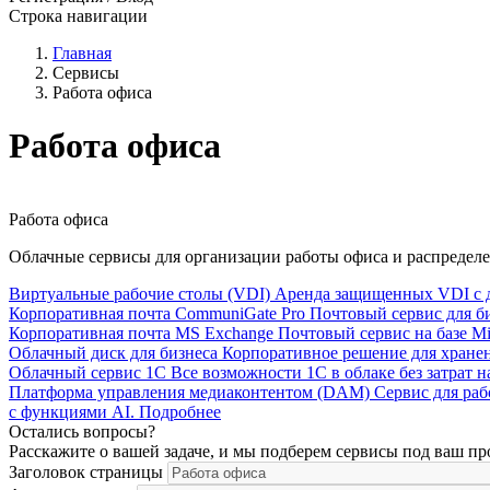
Строка навигации
Главная
Сервисы
Работа офиса
Работа офиса
Работа офиса
Облачные сервисы для организации работы офиса и распредел
Виртуальные рабочие столы (VDI)
Аренда защищенных VDI с д
Корпоративная почта CommuniGate Pro
Почтовый сервис для би
Корпоративная почта MS Exchange
Почтовый сервис на базе Mi
Облачный диск для бизнеса
Корпоративное решение для хранен
Облачный сервис 1С
Все возможности 1С в облаке без затрат 
Платформа управления медиаконтентом (DAM)
Сервис для ра
с функциями AI.
Подробнее
Остались вопросы?
Расскажите о вашей задаче, и мы подберем сервисы под ваш пр
Заголовок страницы