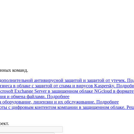
енных команд.
ополнительной антивирусной защитой и защитой от утечек.
По
знеса в облаке с защитой от спама и вирусов Kaspersky.
Подробн
crosoft Exchange Server в защищенном облаке NGcloud в формат
ия и обмена файлами.
Подробнее
на оборудование, лицензии и их обслуживание.
Подробнее
боты с цифровым контентом компании в защищенном облаке. Реш
оект.