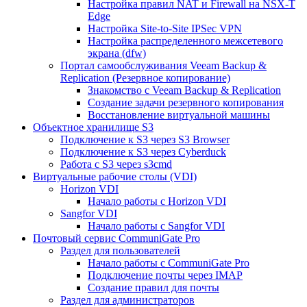
Настройка правил NAT и Firewall на NSX-T
Edge
Настройка Site-to-Site IPSec VPN
Настройка распределенного межсетевого
экрана (dfw)
Портал самообслуживания Veeam Backup &
Replication (Резервное копирование)
Знакомство с Veeam Backup & Replication
Создание задачи резервного копирования
Восстановление виртуальной машины
Объектное хранилище S3
Подключение к S3 через S3 Browser
Подключение к S3 через Cyberduck
Работа с S3 через s3cmd
Виртуальные рабочие столы (VDI)
Horizon VDI
Начало работы с Horizon VDI
Sangfor VDI
Начало работы с Sangfor VDI
Почтовый сервис CommuniGate Pro
Раздел для пользователей
Начало работы с CommuniGate Pro
Подключение почты через IMAP
Создание правил для почты
Раздел для администраторов