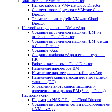
Знакомство с VMware Cloud Director
Начало работы в VMware Cloud Director
Совместимость браузера с VMware Cloud
Director
Элементы и интерфейс VMware Cloud
Director
Настройка и управление ВМ и vApp
Создание виртуальной машины (ВМ) из
шаблона в Cloud Director
Создание виртуальной машины (ВМ) с нуля
в Cloud Director
Создание vApp
Создание шаблона vApp и его выгрузка на
ПК
Работа с каталогом в Cloud Director
Изменение параметров ВМ
Изменение параметров контейнера vApp
Изменение/задание пароля для виртуальной
машины (ОС)
Управление виртуальной машиной и
изменение типа дисков ВМ (Storage Policy)
Настройка сети
Параметры NSX-T Edge в Cloud Director
Создание внутренней сети и подключение её
к VM и vApp