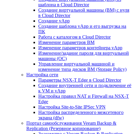
шаблона в Cloud Director
Создание виртуальной машины (ВМ) с нуля
в Cloud Director
Создание vApp
Создание шаблона vApp и его выгрузка на
ПК
Работа с каталогом в Cloud Director
Изменение параметров ВМ
Изменение параметров контейнера vApp
Изменение/задание пароля для виртуальной
машины (ОС)
Управление виртуальной машиной и
изменение типа дисков ВМ (Storage Policy)
Настройка сети
Параметры NSX-T Edge в Cloud Director
Создание внутренней сети и подключение её
к VM и vApp
Настройка правил NAT и Firewall на NSX-T
Edge
Настройка Site-to-Site IPSec VPN
Настройка распределенного межсетевого
экрана (dfw)
Портал самообслуживания Veeam Backup &
Replication (Резервное копирование)
Знакомство с Veeam Backup & Replication