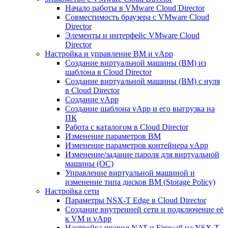
Начало работы в VMware Cloud Director
Совместимость браузера с VMware Cloud
Director
Элементы и интерфейс VMware Cloud
Director
Настройка и управление ВМ и vApp
Создание виртуальной машины (ВМ) из
шаблона в Cloud Director
Создание виртуальной машины (ВМ) с нуля
в Cloud Director
Создание vApp
Создание шаблона vApp и его выгрузка на
ПК
Работа с каталогом в Cloud Director
Изменение параметров ВМ
Изменение параметров контейнера vApp
Изменение/задание пароля для виртуальной
машины (ОС)
Управление виртуальной машиной и
изменение типа дисков ВМ (Storage Policy)
Настройка сети
Параметры NSX-T Edge в Cloud Director
Создание внутренней сети и подключение её
к VM и vApp
Настройка правил NAT и Firewall на NSX-T