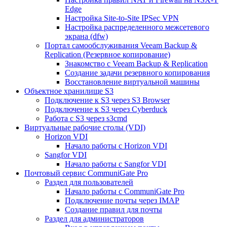
Edge
Настройка Site-to-Site IPSec VPN
Настройка распределенного межсетевого
экрана (dfw)
Портал самообслуживания Veeam Backup &
Replication (Резервное копирование)
Знакомство с Veeam Backup & Replication
Создание задачи резервного копирования
Восстановление виртуальной машины
Объектное хранилище S3
Подключение к S3 через S3 Browser
Подключение к S3 через Cyberduck
Работа с S3 через s3cmd
Виртуальные рабочие столы (VDI)
Horizon VDI
Начало работы с Horizon VDI
Sangfor VDI
Начало работы с Sangfor VDI
Почтовый сервис CommuniGate Pro
Раздел для пользователей
Начало работы с CommuniGate Pro
Подключение почты через IMAP
Создание правил для почты
Раздел для администраторов