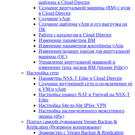
шаблона в Cloud Director
Создание виртуальной машины (ВМ) с нуля
в Cloud Director
Создание vApp
Создание шаблона vApp и его выгрузка на
ПК
Работа с каталогом в Cloud Director
Изменение параметров ВМ
Изменение параметров контейнера vApp
Изменение/задание пароля для виртуальной
машины (ОС)
Управление виртуальной машиной и
изменение типа дисков ВМ (Storage Policy)
Настройка сети
Параметры NSX-T Edge в Cloud Director
Создание внутренней сети и подключение её
к VM и vApp
Настройка правил NAT и Firewall на NSX-T
Edge
Настройка Site-to-Site IPSec VPN
Настройка распределенного межсетевого
экрана (dfw)
Портал самообслуживания Veeam Backup &
Replication (Резервное копирование)
Знакомство с Veeam Backup & Replication