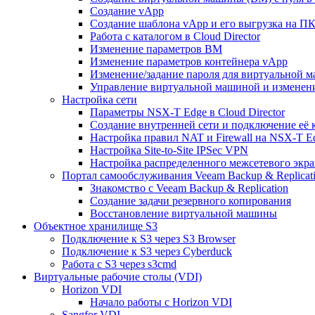
Создание vApp
Создание шаблона vApp и его выгрузка на П
Работа с каталогом в Cloud Director
Изменение параметров ВМ
Изменение параметров контейнера vApp
Изменение/задание пароля для виртуальной 
Управление виртуальной машиной и изменение
Настройка сети
Параметры NSX-T Edge в Cloud Director
Создание внутренней сети и подключение её
Настройка правил NAT и Firewall на NSX-T E
Настройка Site-to-Site IPSec VPN
Настройка распределенного межсетевого экра
Портал самообслуживания Veeam Backup & Replicati
Знакомство с Veeam Backup & Replication
Создание задачи резервного копирования
Восстановление виртуальной машины
Объектное хранилище S3
Подключение к S3 через S3 Browser
Подключение к S3 через Cyberduck
Работа с S3 через s3cmd
Виртуальные рабочие столы (VDI)
Horizon VDI
Начало работы с Horizon VDI
Sangfor VDI