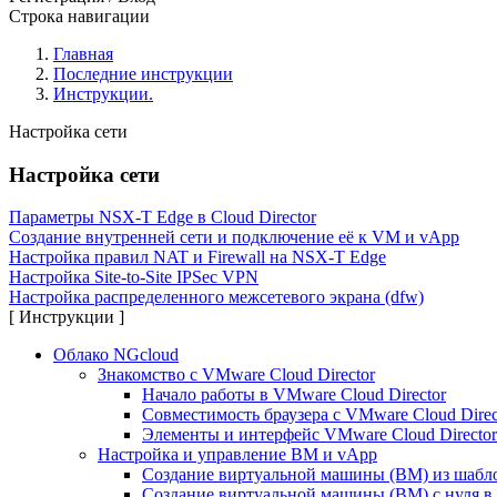
Строка навигации
Главная
Последние инструкции
Инструкции.
Настройка сети
Настройка сети
Параметры NSX-T Edge в Cloud Director
Создание внутренней сети и подключение её к VM и vApp
Настройка правил NAT и Firewall на NSX-T Edge
Настройка Site-to-Site IPSec VPN
Настройка распределенного межсетевого экрана (dfw)
[ Инструкции ]
Облако NGcloud
Знакомство с VMware Cloud Director
Начало работы в VMware Cloud Director
Совместимость браузера с VMware Cloud Direc
Элементы и интерфейс VMware Cloud Director
Настройка и управление ВМ и vApp
Создание виртуальной машины (ВМ) из шаблон
Создание виртуальной машины (ВМ) с нуля в C