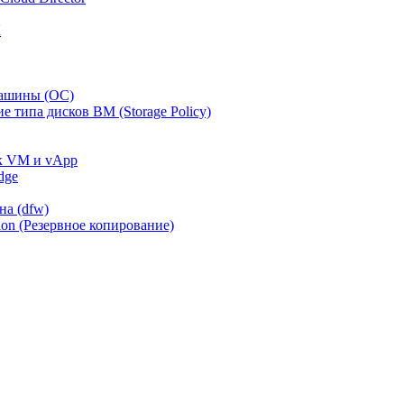
К
машины (ОС)
 типа дисков ВМ (Storage Policy)
 к VM и vApp
dge
на (dfw)
on (Резервное копирование)