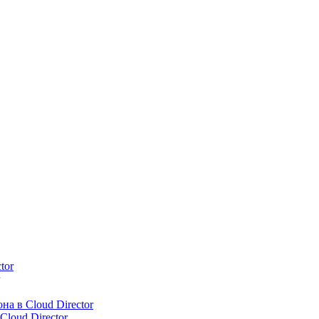
tor
а в Cloud Director
loud Director