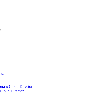
у
tor
а в Cloud Director
loud Director
К