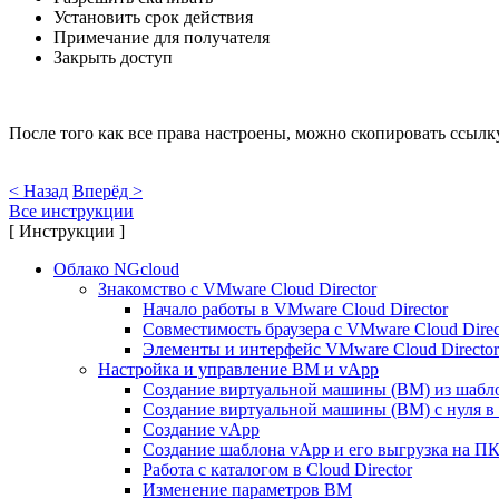
Установить срок действия
Примечание для получателя
Закрыть доступ
После того как все права настроены, можно скопировать ссылк
< Назад
Вперёд >
Все инструкции
[ Инструкции ]
Облако NGcloud
Знакомство с VMware Cloud Director
Начало работы в VMware Cloud Director
Совместимость браузера с VMware Cloud Direc
Элементы и интерфейс VMware Cloud Director
Настройка и управление ВМ и vApp
Создание виртуальной машины (ВМ) из шаблон
Создание виртуальной машины (ВМ) с нуля в C
Создание vApp
Создание шаблона vApp и его выгрузка на П
Работа с каталогом в Cloud Director
Изменение параметров ВМ