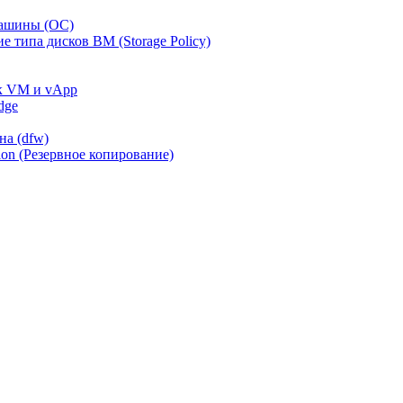
машины (ОС)
 типа дисков ВМ (Storage Policy)
 к VM и vApp
dge
на (dfw)
on (Резервное копирование)