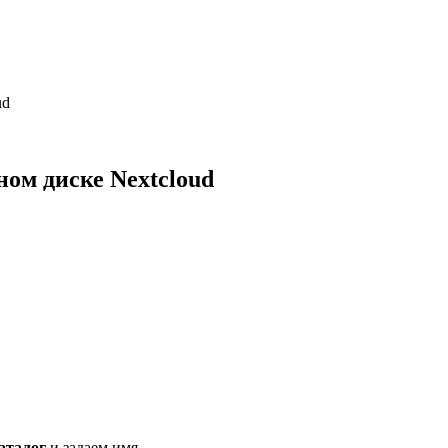
ud
ном диске Nextcloud
аталог
и задаем имя