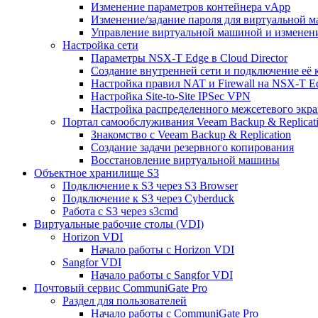
Изменение параметров контейнера vApp
Изменение/задание пароля для виртуальной 
Управление виртуальной машиной и изменение
Настройка сети
Параметры NSX-T Edge в Cloud Director
Создание внутренней сети и подключение её
Настройка правил NAT и Firewall на NSX-T E
Настройка Site-to-Site IPSec VPN
Настройка распределенного межсетевого экра
Портал самообслуживания Veeam Backup & Replicati
Знакомство с Veeam Backup & Replication
Создание задачи резервного копирования
Восстановление виртуальной машины
Объектное хранилище S3
Подключение к S3 через S3 Browser
Подключение к S3 через Cyberduck
Работа с S3 через s3cmd
Виртуальные рабочие столы (VDI)
Horizon VDI
Начало работы с Horizon VDI
Sangfor VDI
Начало работы с Sangfor VDI
Почтовый сервис CommuniGate Pro
Раздел для пользователей
Начало работы с CommuniGate Pro