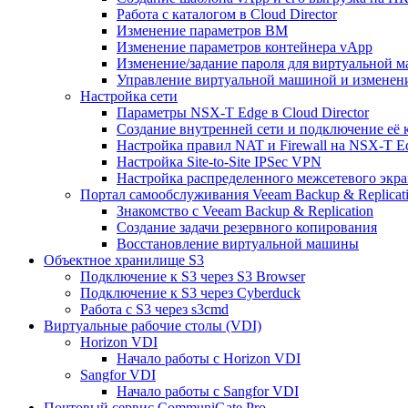
Работа с каталогом в Cloud Director
Изменение параметров ВМ
Изменение параметров контейнера vApp
Изменение/задание пароля для виртуальной 
Управление виртуальной машиной и изменение
Настройка сети
Параметры NSX-T Edge в Cloud Director
Создание внутренней сети и подключение её
Настройка правил NAT и Firewall на NSX-T E
Настройка Site-to-Site IPSec VPN
Настройка распределенного межсетевого экра
Портал самообслуживания Veeam Backup & Replicati
Знакомство с Veeam Backup & Replication
Создание задачи резервного копирования
Восстановление виртуальной машины
Объектное хранилище S3
Подключение к S3 через S3 Browser
Подключение к S3 через Cyberduck
Работа с S3 через s3cmd
Виртуальные рабочие столы (VDI)
Horizon VDI
Начало работы с Horizon VDI
Sangfor VDI
Начало работы с Sangfor VDI
Почтовый сервис CommuniGate Pro