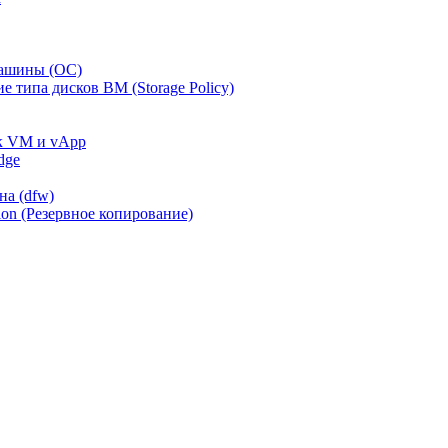
машины (ОС)
 типа дисков ВМ (Storage Policy)
 к VM и vApp
dge
на (dfw)
on (Резервное копирование)