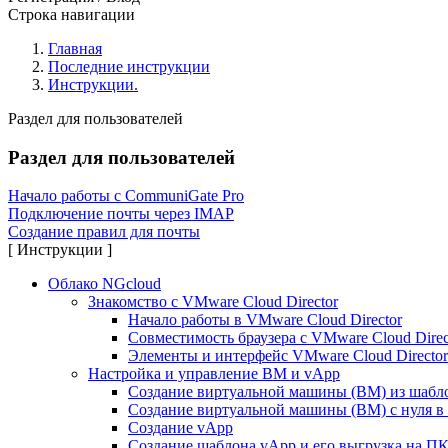
Строка навигации
Главная
Последние инструкции
Инструкции.
Раздел для пользователей
Раздел для пользователей
Начало работы с CommuniGate Pro
Подключение почты через IMAP
Создание правил для почты
[ Инструкции ]
Облако NGcloud
Знакомство с VMware Cloud Director
Начало работы в VMware Cloud Director
Совместимость браузера с VMware Cloud Direc
Элементы и интерфейс VMware Cloud Director
Настройка и управление ВМ и vApp
Создание виртуальной машины (ВМ) из шаблон
Создание виртуальной машины (ВМ) с нуля в C
Создание vApp
Создание шаблона vApp и его выгрузка на П