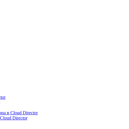
tor
а в Cloud Director
loud Director
К