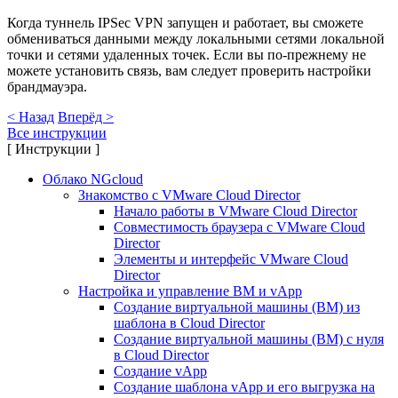
Когда туннель IPSec VPN запущен и работает, вы сможете
обмениваться данными между локальными сетями локальной
точки и сетями удаленных точек. Если вы по-прежнему не
можете установить связь, вам следует проверить настройки
брандмауэра.
< Назад
Вперёд >
Все инструкции
[ Инструкции ]
Облако NGcloud
Знакомство с VMware Cloud Director
Начало работы в VMware Cloud Director
Совместимость браузера с VMware Cloud
Director
Элементы и интерфейс VMware Cloud
Director
Настройка и управление ВМ и vApp
Создание виртуальной машины (ВМ) из
шаблона в Cloud Director
Создание виртуальной машины (ВМ) с нуля
в Cloud Director
Создание vApp
Создание шаблона vApp и его выгрузка на