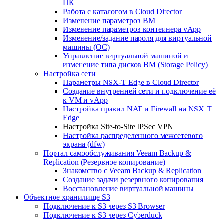
ПК
Работа с каталогом в Cloud Director
Изменение параметров ВМ
Изменение параметров контейнера vApp
Изменение/задание пароля для виртуальной
машины (ОС)
Управление виртуальной машиной и
изменение типа дисков ВМ (Storage Policy)
Настройка сети
Параметры NSX-T Edge в Cloud Director
Создание внутренней сети и подключение её
к VM и vApp
Настройка правил NAT и Firewall на NSX-T
Edge
Настройка Site-to-Site IPSec VPN
Настройка распределенного межсетевого
экрана (dfw)
Портал самообслуживания Veeam Backup &
Replication (Резервное копирование)
Знакомство с Veeam Backup & Replication
Создание задачи резервного копирования
Восстановление виртуальной машины
Объектное хранилище S3
Подключение к S3 через S3 Browser
Подключение к S3 через Cyberduck