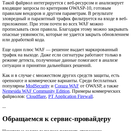
Такой файрвол интегрируется с веб-ресурсом и анализирует
входящие запросы по критериям OWASP-10, готовым
правилам вендоров и другим параметрам. В результате
зловредный и паразитный трафик фильтруется на входе в веб-
приложение. При этом почти во всех WAF можно
прописывать свои правила. Благодаря этому можно закрывать
опасные уязвимости, которые не удается закрыть обновлением
или доработкой кода.
Еще один плюс WAF — решение выдает маркированный
трафик на выходе. Даже если сигнатуры работают только в
режиме детекта, полученные данные помогают в анализе
ситуации и принятии дальнейших решений.
Как и в случае с множеством других средств защиты, есть
opensource и коммерческие варианты. Среди бесплатных
популярны
ModSecurity
и
Coraza WAF
от OWASP, а также
Nemesida WAF Community Edition
. Примеры коммерческих
файрволов:
Cloudflare
,
PT Application Firewall
.
...
Обращаемся к сервис-провайдеру