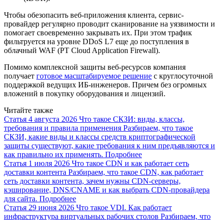
Чтобы обезопасить веб-приложения клиента, сервис-
провайдер регулярно проводит сканирование на уязвимости и
помогает своевременно закрывать их. При этом трафик
фильтруется на уровне DDoS L7 еще до поступления в
облачный WAF (PT Cloud Application Firewall).
Помимо комплексной защиты веб-ресурсов компания
получает
готовое масштабируемое решение
с круглосуточной
поддержкой ведущих ИБ-инженеров. Причем без огромных
вложений в покупку оборудования и лицензий.
Читайте также
Статья
4 августа 2026
Что такое СКЗИ: виды, классы,
требования и правила применения
Разбираем, что такое
СКЗИ, какие виды и классы средств криптографической
защиты существуют, какие требования к ним предъявляются и
как правильно их применять.
Подробнее
Статья
1 июля 2026
Что такое CDN и как работает сеть
доставки контента
Разбираем, что такое CDN, как работает
сеть доставки контента, зачем нужны CDN-серверы,
кэширование, DNS/CNAME и как выбрать CDN-провайдера
для сайта.
Подробнее
Статья
29 июня 2026
Что такое VDI. Как работает
инфраструктура виртуальных рабочих столов
Разбираем, что