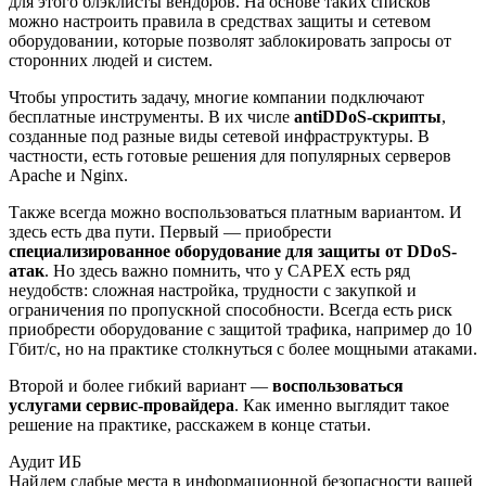
для этого блэклисты вендоров. На основе таких списков
можно настроить правила в средствах защиты и сетевом
оборудовании, которые позволят заблокировать запросы от
сторонних людей и систем.
Чтобы упростить задачу, многие компании подключают
бесплатные инструменты. В их числе
antiDDoS-скрипты
,
созданные под разные виды сетевой инфраструктуры. В
частности, есть готовые решения для популярных серверов
Apache и Nginx.
Также всегда можно воспользоваться платным вариантом. И
здесь есть два пути. Первый — приобрести
специализированное оборудование для защиты от DDoS-
атак
. Но здесь важно помнить, что у CAPEX есть ряд
неудобств: сложная настройка, трудности с закупкой и
ограничения по пропускной способности. Всегда есть риск
приобрести оборудование с защитой трафика, например до 10
Гбит/с, но на практике столкнуться с более мощными атаками.
Второй и более гибкий вариант —
воспользоваться
услугами сервис-провайдера
. Как именно выглядит такое
решение на практике, расскажем в конце статьи.
Аудит ИБ
Найдем слабые места в информационной безопасности вашей