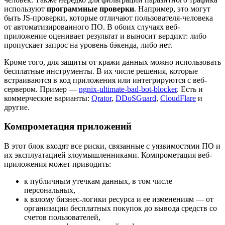
используют
программные проверки
. Например, это могут
быть JS-проверки, которые отличают пользователя-человека
от автоматизированного ПО. В обоих случаях веб-
приложение оценивает результат и выносит вердикт: либо
пропускает запрос на уровень бэкенда, либо нет.
Кроме того, для защиты от кражи данных можно использовать
бесплатные инструменты. В их числе решения, которые
встраиваются в код приложения или интегрируются с веб-
сервером. Пример —
ngnix-ultimate-bad-bot-blocker
. Есть и
коммерческие варианты:
Qrator
,
DDoSGuard
,
CloudFlare
и
другие.
Компрометация приложений
В этот блок входят все риски, связанные с уязвимостями ПО и
их эксплуатацией злоумышленниками. Компрометация веб-
приложения может приводить:
к публичным утечкам данных, в том числе
персональных,
к взлому бизнес-логики ресурса и ее изменениям — от
организации бесплатных покупок до вывода средств со
счетов пользователей,