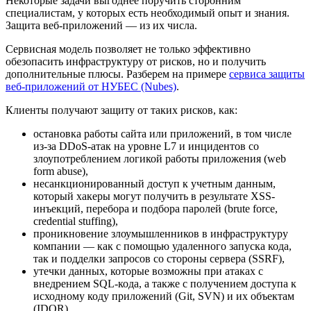
Некоторые задачи выгоднее поручить сторонним
специалистам, у которых есть необходимый опыт и знания.
Защита веб-приложений — из их числа.
Сервисная модель позволяет не только эффективно
обезопасить инфраструктуру от рисков, но и получить
дополнительные плюсы. Разберем на примере
сервиса защиты
веб-приложений от НУБЕС (Nubes)
.
Клиенты получают защиту от таких рисков, как:
остановка работы сайта или приложений, в том числе
из-за DDoS-атак на уровне L7 и инцидентов со
злоупотреблением логикой работы приложения (web
form abuse),
несанкционированный доступ к учетным данным,
который хакеры могут получить в результате XSS-
инъекций, перебора и подбора паролей (brute force,
credential stuffing),
проникновение злоумышленников в инфраструктуру
компании — как с помощью удаленного запуска кода,
так и подделки запросов со стороны сервера (SSRF),
утечки данных, которые возможны при атаках с
внедрением SQL-кода, а также с получением доступа к
исходному коду приложений (Git, SVN) и их объектам
(IDOR).