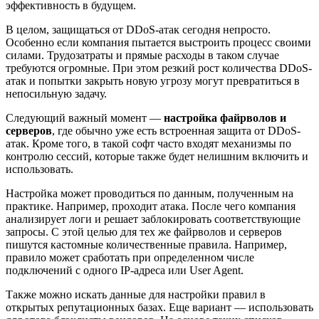
эффективность в будущем.
В целом, защищаться от DDoS-атак сегодня непросто.
Особенно если компания пытается выстроить процесс своими
силами. Трудозатраты и прямые расходы в таком случае
требуются огромные. При этом резкий рост количества DDoS-
атак и попытки закрыть новую угрозу могут превратиться в
непосильную задачу.
Следующий важный момент —
настройка файрволов и
серверов
, где обычно уже есть встроенная защита от DDoS-
атак. Кроме того, в такой софт часто входят механизмы по
контролю сессий, которые также будет нелишним включить и
использовать.
Настройка может проводиться по данным, полученным на
практике. Например, проходит атака. После чего компания
анализирует логи и решает заблокировать соответствующие
запросы. С этой целью для тех же файрволов и серверов
пишутся кастомные количественные правила. Например,
правило может сработать при определенном числе
подключений с одного IP-адреса или User Agent.
Также можно искать данные для настройки правил в
открытых репутационных базах. Еще вариант — использовать