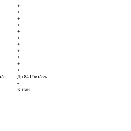
+
+
+
+
+
+
+
+
+
+
+
т/с
До 84 Гбит/сек
-
Китай