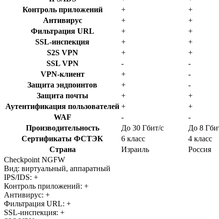
Контроль приложений
+
+
Антивирус
+
+
Фильтрация URL
+
+
SSL-инспекция
+
+
S2S VPN
+
+
SSL VPN
-
-
VPN-клиент
+
-
Защита эндпоинтов
+
-
Защита почты
+
+
Аутентификация пользователей
+
+
WAF
-
-
Производительность
До 30 Гбит/с
До 8 Гби
Сертификаты ФСТЭК
6 класс
4 класс
Страна
Израиль
Россия
Checkpoint NGFW
Вид: виртуальный, аппаратный
IPS/IDS:
+
Контроль приложений:
+
Антивирус:
+
Фильтрация URL:
+
SSL-инспекция:
+