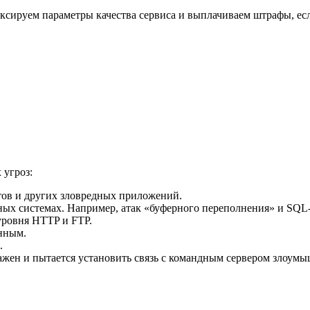
сируем параметры качества сервиса и выплачиваем штрафы, есл
 угроз:
тов и других зловредных приложений.
ных системах. Например, атак «буферного переполнения» и SQL
уровня HTTP и FTP.
нным.
.
ражен и пытается установить связь с командным сервером злоум