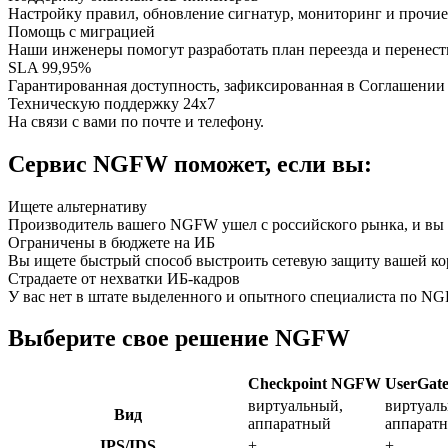
Настройку правил, обновление сигнатур, мониторинг и прочие
Помощь с миграцией
Наши инженеры помогут разработать план переезда и перенест
SLA 99,95%
Гарантированная доступность, зафиксированная в Соглашении 
Техническую поддержку 24х7
На связи с вами по почте и телефону.
Сервис NGFW поможет, если вы:
Ищете альтернативу
Производитель вашего NGFW ушел с российского рынка, и вы 
Ограничены в бюджете на ИБ
Вы ищете быстрый способ выстроить сетевую защиту вашей ко
Страдаете от нехватки ИБ-кадров
У вас нет в штате выделенного и опытного специалиста по N
Выберите свое решение NGFW
Checkpoint NGFW
UserGa
виртуальный,
виртуал
Вид
аппаратный
аппарат
IPS/IDS
+
+