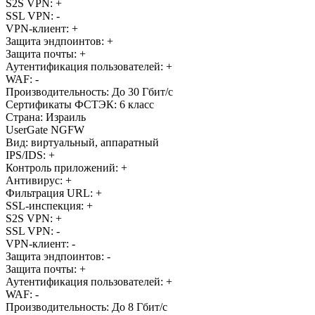
S2S VPN:
+
SSL VPN:
-
VPN-клиент:
+
Защита эндпоинтов:
+
Защита почты:
+
Аутентификация пользователей:
+
WAF:
-
Производительность: До 30 Гбит/с
Сертификаты ФСТЭК: 6 класс
Страна: Израиль
UserGate NGFW
Вид: виртуальный, аппаратный
IPS/IDS:
+
Контроль приложений:
+
Антивирус:
+
Фильтрация URL:
+
SSL-инспекция:
+
S2S VPN:
+
SSL VPN:
-
VPN-клиент:
-
Защита эндпоинтов:
-
Защита почты:
+
Аутентификация пользователей:
+
WAF:
-
Производительность: До 8 Гбит/с