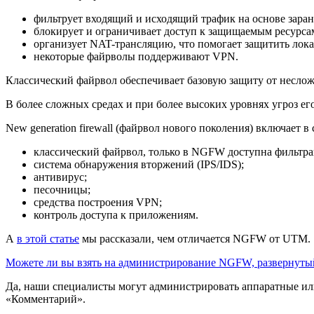
фильтрует входящий и исходящий трафик на основе зара
блокирует и ограничивает доступ к защищаемым ресурса
организует NAT-трансляцию, что помогает защитить лока
некоторые файрволы поддерживают VPN.
Классический файрвол обеспечивает базовую защиту от неслож
В более сложных средах и при более высоких уровнях угроз е
New generation firewall (файрвол нового поколения) включает 
классический файрвол, только в NGFW доступна фильтрац
система обнаружения вторжений (IPS/IDS);
антивирус;
песочницы;
средства построения VPN;
контроль доступа к приложениям.
А
в этой статье
мы рассказали, чем отличается NGFW от UTM.
Можете ли вы взять на администрирование NGFW, развернуты
Да, наши специалисты могут администрировать аппаратные или
«Комментарий».