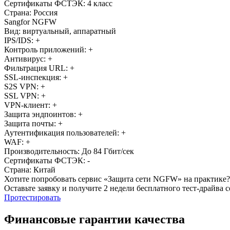
Сертификаты ФСТЭК: 4 класс
Страна: Россия
Sangfor NGFW
Вид: виртуальный, аппаратный
IPS/IDS:
+
Контроль приложений:
+
Антивирус:
+
Фильтрация URL:
+
SSL-инспекция:
+
S2S VPN:
+
SSL VPN:
+
VPN-клиент:
+
Защита эндпоинтов:
+
Защита почты:
+
Аутентификация пользователей:
+
WAF:
+
Производительность: До 84 Гбит/сек
Сертификаты ФСТЭК:
-
Страна: Китай
Хотите попробовать сервис «Защита сети NGFW» на практике?
Оставьте заявку и получите 2 недели бесплатного тест-драйва 
Протестировать
Финансовые гарантии качества