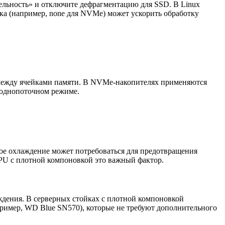
ельность» и отключите дефрагментацию для SSD. В Linux
ика (например, none для NVMe) может ускорить обработку
и между ячейками памяти. В NVMe-накопителях применяются
 однопоточном режиме.
ное охлаждение может потребоваться для предотвращения
PU с плотной компоновкой это важный фактор.
дения. В серверных стойках с плотной компоновкой
ример, WD Blue SN570), которые не требуют дополнительного