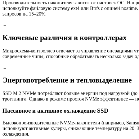
Производительность накопителя зависит от настроек ОС. Напр
используйте файловую систему ext4 или Btrfs с опцией noati
запросов на 15–20%.
...
Ключевые различия в контроллерах
Микросхема-контроллер отвечает за управление операциями чт
современные чипы, способные обрабатывать несколько задач о
...
Энергопотребление и тепловыделение
SSD M.2 NVMe потребляют больше энергии под нагрузкой (до 5
троттлинга. Однако в режиме простоя NVMe эффективнее — не
Пассивное и активное охлаждение SSD
Высокопроизводительные NVMe-накопители (например, Samsung
используют активные кулеры, снижающие температуру на 20–3
охлаждения.