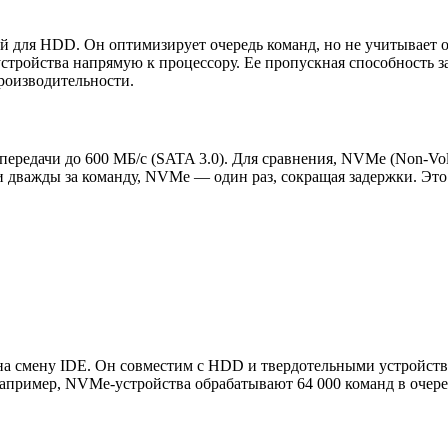
ый для HDD. Он оптимизирует очередь команд, но не учитывает ос
тройства напрямую к процессору. Ее пропускная способность за
роизводительности.
редачи до 600 МБ/с (SATA 3.0). Для сравнения, NVMe (Non-Volatil
и дважды за команду, NVMe — один раз, сокращая задержки. Это
 смену IDE. Он совместим с HDD и твердотельными устройства
пример, NVMe-устройства обрабатывают 64 000 команд в очеред