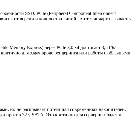
обенности SSD. PCIe (Peripheral Component Interconnect
висит от версии и количества линий. Этот стандарт называется
e Memory Express) через PCIe 3.0 x4 достигает 3,5 ГБ/с.
 критично для задач вроде рендеринга или работы с облачными
ми, но не раскрывает потенциал современных накопителей.
и против 32 у SATA. Это критично для серверных задач и