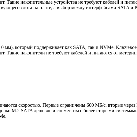
. Такие накопительные устройства не требуют кабелей и питают
ующего слота на плате, а выбор между интерфейсами SATA и PC
110 мм), который поддерживает как SATA, так и NVMe. Ключево
. Такие накопители не требуют кабелей и питаются от материнс
аются скоростью. Первые ограничены 600 МБ/с, вторые через PC
днако M.2 SATA дешевле и совместим с более старыми системам
Me.