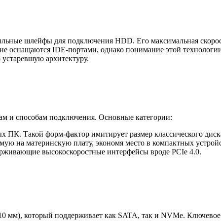
ильные шлейфы для подключения HDD. Его максимальная скорос
е оснащаются IDE-портами, однако понимание этой технологии
о устаревшую архитектуру.
ам и способам подключения. Основные категории:
 ПК. Такой форм-фактор имитирует размер классического диска
мую на материнскую плату, экономя место в компактных устройс
ерживающие высокоскоростные интерфейсы вроде PCIe 4.0.
110 мм), который поддерживает как SATA, так и NVMe. Ключево