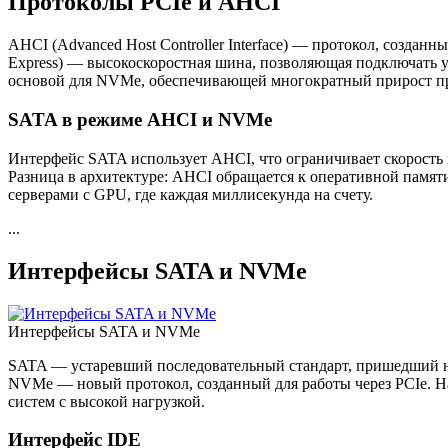
Протоколы PCIe и AHCI
AHCI (Advanced Host Controller Interface) — протокол, созданн
Express) — высокоскоростная шина, позволяющая подключать ус
основой для NVMe, обеспечивающей многократный прирост п
SATA в режиме AHCI и NVMe
Интерфейс SATA использует AHCI, что ограничивает скорость пе
Разница в архитектуре: AHCI обращается к оперативной памят
серверами с GPU, где каждая миллисекунда на счету.
...
Интерфейсы SATA и NVMe
Интерфейсы SATA и NVMe
SATA — устаревший последовательный стандарт, пришедший на
NVMe — новый протокол, созданный для работы через PCIe. На
систем с высокой нагрузкой.
Интерфейс IDE