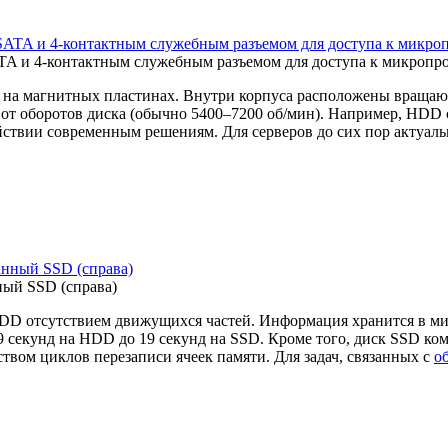
TA и 4-контактным служебным разъемом для доступа к микропро
на магнитных пластинах. Внутри корпуса расположены вращающ
т от оборотов диска (обычно 5400–7200 об/мин). Например, HDD с
ствии современным решениям. Для серверов до сих пор актуальн
ный SSD (справа)
HDD отсутствием движущихся частей. Информация хранится в ми
9 секунд на HDD до 19 секунд на SSD. Кроме того, диск SSD ко
ством циклов перезаписи ячеек памяти. Для задач, связанных с
о