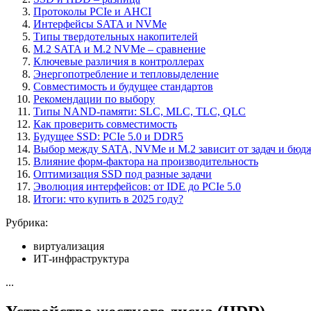
Протоколы PCIe и AHCI
Интерфейсы SATA и NVMe
Типы твердотельных накопителей
M.2 SATA и M.2 NVMe – сравнение
Ключевые различия в контроллерах
Энергопотребление и тепловыделение
Совместимость и будущее стандартов
Рекомендации по выбору
Типы NAND-памяти: SLC, MLC, TLC, QLC
Как проверить совместимость
Будущее SSD: PCIe 5.0 и DDR5
Выбор между SATA, NVMe и M.2 зависит от задач и бюд
Влияние форм-фактора на производительность
Оптимизация SSD под разные задачи
Эволюция интерфейсов: от IDE до PCIe 5.0
Итоги: что купить в 2025 году?
Рубрика:
виртуализация
ИТ-инфраструктура
...