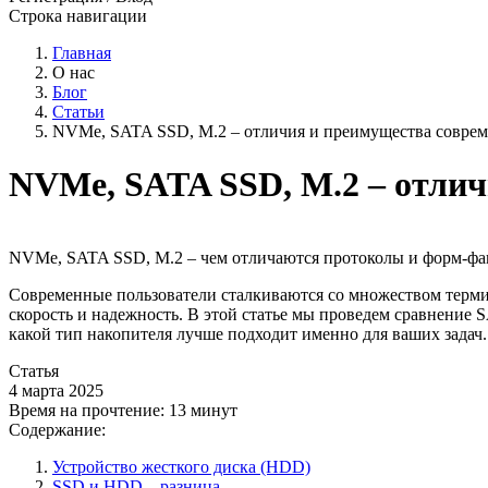
Строка навигации
Главная
О нас
Блог
Статьи
NVMe, SATA SSD, M.2 – отличия и преимущества совре
NVMe, SATA SSD, M.2 – отли
NVMe, SATA SSD, M.2 – чем отличаются протоколы и форм-ф
Современные пользователи сталкиваются со множеством терм
скорость и надежность. В этой статье мы проведем сравнение
какой тип накопителя лучше подходит именно для ваших задач.
Статья
4 марта 2025
Время на прочтение:
13 минут
Содержание:
Устройство жесткого диска (HDD)
SSD и HDD – разница