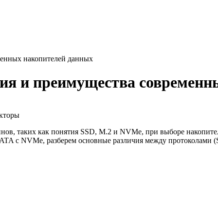
менных накопителей данных
чия и преимущества современн
акторы
инов, таких как понятия SSD, M.2 и NVMe, при выборе накопи
 SATA с NVMe, разберем основные различия между протоколами 