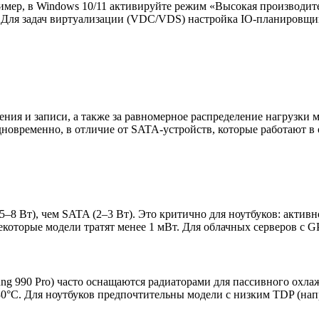
имер, в Windows 10/11 активируйте режим «Высокая производит
me. Для задач виртуализации (VDC/VDS) настройка IO-планировщ
ения и записи, а также за равномерное распределение нагрузк
дновременно, в отличие от SATA-устройств, которые работают в
–8 Вт), чем SATA (2–3 Вт). Это критично для ноутбуков: актив
которые модели тратят менее 1 мВт. Для облачных серверов с G
 990 Pro) часто оснащаются радиаторами для пассивного охлаж
0°C. Для ноутбуков предпочтительны модели с низким TDP (нап