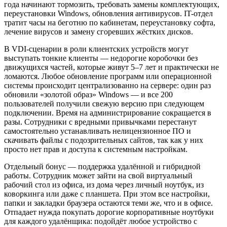
года начинают тормозить, требовать замены комплектующих,
переустановки Windows, обновления антивирусов. IT-отдел
тратит часы на беготню по кабинетам, переустановку софта,
лечение вирусов и замену сгоревших жёстких дисков.
В VDI-сценарии в роли клиентских устройств могут
выступать тонкие клиенты — недорогие коробочки без
движущихся частей, которые живут 5–7 лет и практически не
ломаются. Любое обновление программ или операционной
системы происходит централизованно на сервере: один раз
обновили «золотой образ» Windows — и все 200
пользователей получили свежую версию при следующем
подключении. Время на администрирование сокращается в
разы. Сотрудники с вредными привычками перестанут
самостоятельно устанавливать нелицензионное ПО и
скачивать файлы с подозрительных сайтов, так как у них
просто нет прав и доступа к системным настройкам.
Отдельный бонус — поддержка удалённой и гибридной
работы. Сотрудник может зайти на свой виртуальный
рабочий стол из офиса, из дома через личный ноутбук, из
коворкинга или даже с планшета. При этом все настройки,
папки и закладки браузера остаются теми же, что и в офисе.
Отпадает нужда покупать дорогие корпоративные ноутбуки
для каждого удалёнщика: подойдёт любое устройство с