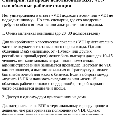
или обычные рабочие станции
Нет универсального ответа «VDI подходит всем» или «VDI не
подходит никому». Но есть сценарии, где его внедрение
требует особого внимания или альтернативного подхода.
1. Очень маленькая компания (до 20–30 пользователей)
Для микробизнеса классическая локальная VDI действительно
часто не окупается из-за высокого порога входа. Однако
облачный DaaS (например, от «Нубес» или других
российских провайдеров) может быть выгоден даже для 10–15
человек: нет капитальных затрат, плата помесячная,
администрированием занимается провайдер. Поэтому не VDI
как технология, а именно локальная инфраструктура может
быть избыточной для малого бизнеса. Если выбирать между
«купить 15 ПК и нанимать сисадмина» или «взять 15
облачных рабочих столов с поддержкой», второй вариант
часто оказывается дешевле и проще.
2. Доступ к одному-двум приложениям из дома
Да, настроить шлюз RDP к терминальному серверу проще и
дешевле, чем разворачивать полноценную VDI. Однако
безопасность такого решения сильно ниже: нет изоляции