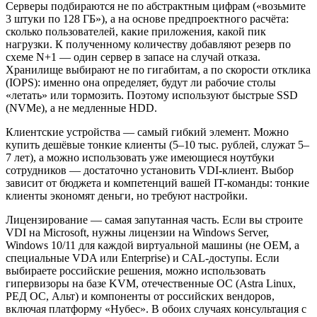
Серверы подбираются не по абстрактным цифрам («возьмите
3 штуки по 128 ГБ»), а на основе предпроектного расчёта:
сколько пользователей, какие приложения, какой пик
нагрузки. К полученному количеству добавляют резерв по
схеме N+1 — один сервер в запасе на случай отказа.
Хранилище выбирают не по гигабитам, а по скорости отклика
(IOPS): именно она определяет, будут ли рабочие столы
«летать» или тормозить. Поэтому используют быстрые SSD
(NVMe), а не медленные HDD.
Клиентские устройства — самый гибкий элемент. Можно
купить дешёвые тонкие клиенты (5–10 тыс. рублей, служат 5–
7 лет), а можно использовать уже имеющиеся ноутбуки
сотрудников — достаточно установить VDI-клиент. Выбор
зависит от бюджета и компетенций вашей IT-команды: тонкие
клиенты экономят деньги, но требуют настройки.
Лицензирование — самая запутанная часть. Если вы строите
VDI на Microsoft, нужны лицензии на Windows Server,
Windows 10/11 для каждой виртуальной машины (не OEM, а
специальные VDA или Enterprise) и CAL-доступы. Если
выбираете российские решения, можно использовать
гипервизоры на базе KVM, отечественные ОС (Astra Linux,
РЕД ОС, Альт) и компоненты от российских вендоров,
включая платформу «Нубес». В обоих случаях консультация с