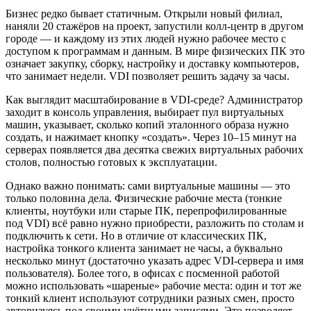
Бизнес редко бывает статичным. Открыли новый филиал,
наняли 20 стажёров на проект, запустили колл-центр в другом
городе — и каждому из этих людей нужно рабочее место с
доступом к программам и данным. В мире физических ПК это
означает закупку, сборку, настройку и доставку компьютеров,
что занимает недели. VDI позволяет решить задачу за часы.
Как выглядит масштабирование в VDI-среде? Администратор
заходит в консоль управления, выбирает пул виртуальных
машин, указывает, сколько копий эталонного образа нужно
создать, и нажимает кнопку «создать». Через 10–15 минут на
серверах появляется два десятка свежих виртуальных рабочих
столов, полностью готовых к эксплуатации.
Однако важно понимать: сами виртуальные машины — это
только половина дела. Физические рабочие места (тонкие
клиенты, ноутбуки или старые ПК, перепрофилированные
под VDI) всё равно нужно приобрести, разложить по столам и
подключить к сети. Но в отличие от классических ПК,
настройка тонкого клиента занимает не часы, а буквально
несколько минут (достаточно указать адрес VDI-сервера и имя
пользователя). Более того, в офисах с посменной работой
можно использовать «шареные» рабочие места: один и тот же
тонкий клиент используют сотрудники разных смен, просто
авторизуясь под своими учётными записями. Это позволяет