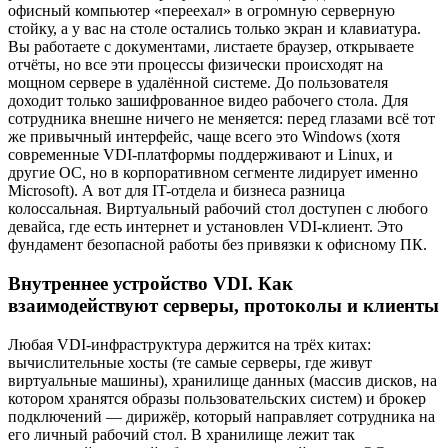
офисный компьютер «переехал» в огромную серверную
стойку, а у вас на столе остались только экран и клавиатура.
Вы работаете с документами, листаете браузер, открываете
отчёты, но все эти процессы физически происходят на
мощном сервере в удалённой системе. До пользователя
доходит только зашифрованное видео рабочего стола. Для
сотрудника внешне ничего не меняется: перед глазами всё тот
же привычный интерфейс, чаще всего это Windows (хотя
современные VDI-платформы поддерживают и Linux, и
другие ОС, но в корпоративном сегменте лидирует именно
Microsoft). А вот для IT-отдела и бизнеса разница
колоссальная. Виртуальный рабочий стол доступен с любого
девайса, где есть интернет и установлен VDI-клиент. Это
фундамент безопасной работы без привязки к офисному ПК.
Внутреннее устройство VDI. Как
взаимодействуют серверы, протоколы и клиенты
Любая VDI-инфраструктура держится на трёх китах:
вычислительные хосты (те самые серверы, где живут
виртуальные машины), хранилище данных (массив дисков, на
котором хранятся образы пользовательских систем) и брокер
подключений — дирижёр, который направляет сотрудника на
его личный рабочий стол. В хранилище лежит так