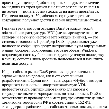
проектирует центр обработки данных, не думает о замене
вышедших из строя дисков и не ищет резервные каналы в
интернет — вся эта рутина ложится на плечи провайдера.
Перевели оплату за 50 рабочих мест, и уже через час
сотрудники получают доступ к своим виртуальным столам.
Главная грань, которая отделяет DaaS от классической
облачной инфраструктуры VDI (где вы арендуете «голые»
серверы и вручную настраиваете каждый винтик), — это
степень готовности. Провайдер DaaS предоставляет уже
полностью собранную среду: настроенные пулы виртуальных
машин, брокера подключений, готовые образы Windows,
встроенную систему биллинга и круглосуточную поддержку.
Клиенту остаётся лишь добавить пользователей и назначить
политики доступа.
На российском рынке DaaS-решения представлены как
зарубежными вендорами, так и отечественными
разработчиками. Среди них — платформа «Нубес», которая
предлагает полностью импортонезависимую VDI-
инфраструктуру, сертифицированную для работы с
государственными и корпоративными заказчиками. DaaS от
отечественных провайдеров имеет ряд преимуществ: данные
хранятся на территории РФ в соответствии с 152-ФЗ,
техподдержка работает в российских часовых поясах, а оплата