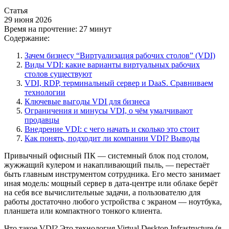
Статья
29 июня 2026
Время на прочтение:
27 минут
Содержание:
Зачем бизнесу “Виртуализация рабочих столов” (VDI)
Виды VDI: какие варианты виртуальных рабочих
столов существуют
VDI, RDP, терминальный сервер и DaaS. Сравниваем
технологии
Ключевые выгоды VDI для бизнеса
Ограничения и минусы VDI, о чём умалчивают
продавцы
Внедрение VDI: с чего начать и сколько это стоит
Как понять, подходит ли компании VDI? Выводы
Привычный офисный ПК — системный блок под столом,
жужжащий кулером и накапливающий пыль, — перестаёт
быть главным инструментом сотрудника. Его место занимает
иная модель: мощный сервер в дата-центре или облаке берёт
на себя все вычислительные задачи, а пользователю для
работы достаточно любого устройства с экраном — ноутбука,
планшета или компактного тонкого клиента.
Что такое VDI? Это технология Virtual Desktop Infrastructure (в