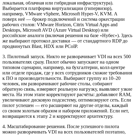
локальная, облачная или гибридная инфраструктура).
Выбирается платформа виртуализации (гипервизор),
например, VMware vSphere, Microsoft Hyper-V, KVM. А
поверх неё — брокер подключений и система оркестрации
рабочих столов: VMware Horizon, Citrix Virtual Apps and
Desktops, Microsoft AVD (Azure Virtual Desktop) или
российские аналоги (включая решения на базе «Нубес»). Здесь
же выбирают протокол доставки — от стандартного RDP до
продвинутых Blast, HDX или PCoIP.
3. Пилотный запуск. Никто не разворачивает VDI на всех 500
пользователях сразу. Пилот обычно запускают на одном
типовом сценарии, например, на бухгалтерии, колл-центре
или отделе продаж, где у всех сотрудников схожие требования
к ПО и производительности. Выбирают группу из 10–20
человек, им разворачивают рабочие столы, собирают
обратную связь, измеряют реальную нагрузку, выявляют узкие
места. На этом этапе корректируют расчёты: добавляют RAM,
увеличивают дисковую подсистему, оптимизируют сеть. Если
пилот успешен — его расширяют на другие отделы, каждый
со своим золотым образом и набором приложений. Если нет,
возвращаются к этапу 2 и корректируют архитектуру.
4. Масштабирование решения. После успешного пилота
можно разворачивать VDI на всех пользователей поэтапно,