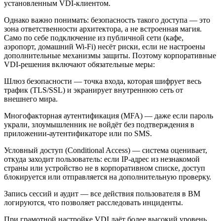
установленным VDI-клиентом.
Однако важно понимать: безопасность такого доступа — это
зона ответственности архитектора, а не встроенная магия.
Само по себе подключение из публичной сети (кафе,
аэропорт, домашний Wi-Fi) несёт риски, если не настроены
дополнительные механизмы защиты. Поэтому корпоративные
VDI-решения включают обязательные меры:
Шлюз безопасности — точка входа, которая шифрует весь
трафик (TLS/SSL) и экранирует внутреннюю сеть от
внешнего мира.
Многофакторная аутентификация (MFA) — даже если пароль
украли, злоумышленник не войдёт без подтверждения в
приложении-аутентификаторе или по SMS.
Условный доступ (Conditional Access) — система оценивает,
откуда заходит пользователь: если IP-адрес из незнакомой
страны или устройство не в корпоративном списке, доступ
блокируется или отправляется на дополнительную проверку.
Запись сессий и аудит — все действия пользователя в ВМ
логируются, что позволяет расследовать инциденты.
При грамотной настройке VDI даёт более высокий уровень