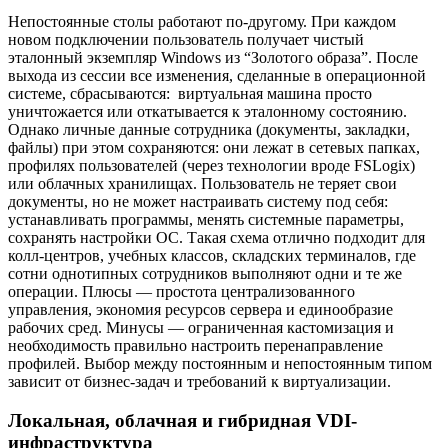
Непостоянные столы работают по-другому. При каждом
новом подключении пользователь получает чистый
эталонный экземпляр Windows из “Золотого образа”. После
выхода из сессии все изменения, сделанные в операционной
системе, сбрасываются: виртуальная машина просто
уничтожается или откатывается к эталонному состоянию.
Однако личные данные сотрудника (документы, закладки,
файлы) при этом сохраняются: они лежат в сетевых папках,
профилях пользователей (через технологии вроде FSLogix)
или облачных хранилищах. Пользователь не теряет свои
документы, но не может настраивать систему под себя:
устанавливать программы, менять системные параметры,
сохранять настройки ОС. Такая схема отлично подходит для
колл-центров, учебных классов, складских терминалов, где
сотни однотипных сотрудников выполняют одни и те же
операции. Плюсы — простота централизованного
управления, экономия ресурсов сервера и единообразие
рабочих сред. Минусы — ограниченная кастомизация и
необходимость правильно настроить перенаправление
профилей. Выбор между постоянным и непостоянным типом
зависит от бизнес-задач и требований к виртуализации.
Локальная, облачная и гибридная VDI-
инфраструктура