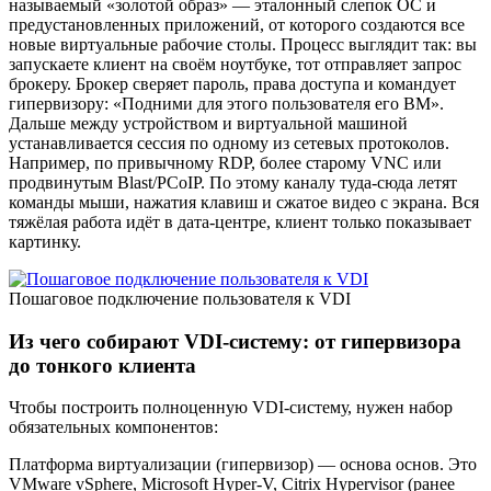
называемый «золотой образ» — эталонный слепок ОС и
предустановленных приложений, от которого создаются все
новые виртуальные рабочие столы. Процесс выглядит так: вы
запускаете клиент на своём ноутбуке, тот отправляет запрос
брокеру. Брокер сверяет пароль, права доступа и командует
гипервизору: «Подними для этого пользователя его ВМ».
Дальше между устройством и виртуальной машиной
устанавливается сессия по одному из сетевых протоколов.
Например, по привычному RDP, более старому VNC или
продвинутым Blast/PCoIP. По этому каналу туда-сюда летят
команды мыши, нажатия клавиш и сжатое видео с экрана. Вся
тяжёлая работа идёт в дата-центре, клиент только показывает
картинку.
Пошаговое подключение пользователя к VDI
Из чего собирают VDI-систему: от гипервизора
до тонкого клиента
Чтобы построить полноценную VDI-систему, нужен набор
обязательных компонентов:
Платформа виртуализации (гипервизор) — основа основ. Это
VMware vSphere, Microsoft Hyper-V, Citrix Hypervisor (ранее