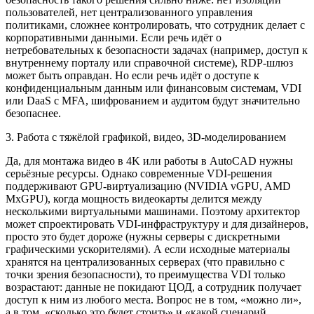
пользователей, нет централизованного управления
политиками, сложнее контролировать, что сотрудник делает с
корпоративными данными. Если речь идёт о
нетребовательных к безопасности задачах (например, доступ к
внутреннему порталу или справочной системе), RDP-шлюз
может быть оправдан. Но если речь идёт о доступе к
конфиденциальным данным или финансовым системам, VDI
или DaaS с MFA, шифрованием и аудитом будут значительно
безопаснее.
3. Работа с тяжёлой графикой, видео, 3D-моделированием
Да, для монтажа видео в 4K или работы в AutoCAD нужны
серьёзные ресурсы. Однако современные VDI-решения
поддерживают GPU-виртуализацию (NVIDIA vGPU, AMD
MxGPU), когда мощность видеокарты делится между
несколькими виртуальными машинами. Поэтому архитектор
может спроектировать VDI-инфраструктуру и для дизайнеров,
просто это будет дороже (нужны серверы с дискретными
графическими ускорителями). А если исходные материалы
хранятся на централизованных серверах (что правильно с
точки зрения безопасности), то преимущества VDI только
возрастают: данные не покидают ЦОД, а сотрудник получает
доступ к ним из любого места. Вопрос не в том, «можно ли»,
а в том, «сколько это будет стоить» и «какой сценарий