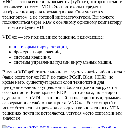
VNC — это всего лишь элементы (кубики), которые отчасти
использует система VDI. Это протоколы передачи
изображения экрана и команд ввода. Они являются
транспортом, а не готовой инфраструктурой. Вы можете
подключиться через RDP к обычному офисному компьютеру
— и это не будет VDI.
VDI же — это полноценное решение, включающее:
платформы виртуализации
,
брокеров подключений,
системы хранения,
системы управления пулами виртуальных машин.
Внутри VDI действительно используется какой-либо протокол
(чаще всего тот же RDP, но также PCoIP, Blast, HDX), но,
кроме него, существует целый слой технологий для
централизованного управления, балансировки нагрузки и
безопасности. Если кратко, RDP — это дорога, по которой
едут данные, а VDI — это целый город с дорогами, домами-
серверами и службами контроля. VNC как более старый и
менее безопасный протокол сегодня в корпоративных VDI-
решениях почти не встречается, уступая место современным
аналогам.