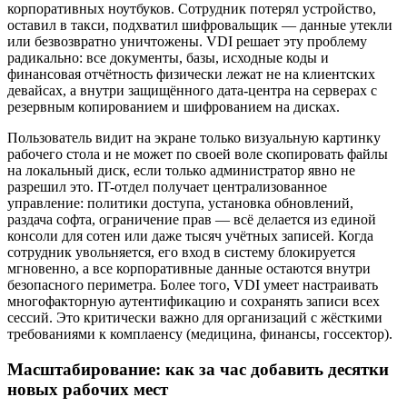
корпоративных ноутбуков. Сотрудник потерял устройство,
оставил в такси, подхватил шифровальщик — данные утекли
или безвозвратно уничтожены. VDI решает эту проблему
радикально: все документы, базы, исходные коды и
финансовая отчётность физически лежат не на клиентских
девайсах, а внутри защищённого дата-центра на серверах с
резервным копированием и шифрованием на дисках.
Пользователь видит на экране только визуальную картинку
рабочего стола и не может по своей воле скопировать файлы
на локальный диск, если только администратор явно не
разрешил это. IT-отдел получает централизованное
управление: политики доступа, установка обновлений,
раздача софта, ограничение прав — всё делается из единой
консоли для сотен или даже тысяч учётных записей. Когда
сотрудник увольняется, его вход в систему блокируется
мгновенно, а все корпоративные данные остаются внутри
безопасного периметра. Более того, VDI умеет настраивать
многофакторную аутентификацию и сохранять записи всех
сессий. Это критически важно для организаций с жёсткими
требованиями к комплаенсу (медицина, финансы, госсектор).
Масштабирование: как за час добавить десятки
новых рабочих мест