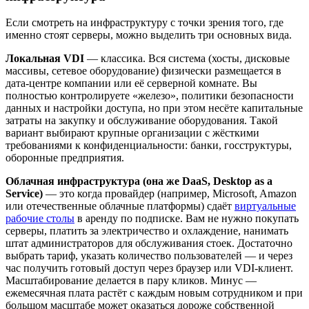
Если смотреть на инфраструктуру с точки зрения того, где
именно стоят серверы, можно выделить три основных вида.
Локальная VDI
— классика. Вся система (хосты, дисковые
массивы, сетевое оборудование) физически размещается в
дата-центре компании или её серверной комнате. Вы
полностью контролируете «железо», политики безопасности
данных и настройки доступа, но при этом несёте капитальные
затраты на закупку и обслуживание оборудования. Такой
вариант выбирают крупные организации с жёсткими
требованиями к конфиденциальности: банки, госструктуры,
оборонные предприятия.
Облачная инфраструктура (она же DaaS, Desktop as a
Service)
— это когда провайдер (например, Microsoft, Amazon
или отечественные облачные платформы) сдаёт
виртуальные
рабочие столы
в аренду по подписке. Вам не нужно покупать
серверы, платить за электричество и охлаждение, нанимать
штат администраторов для обслуживания стоек. Достаточно
выбрать тариф, указать количество пользователей — и через
час получить готовый доступ через браузер или VDI-клиент.
Масштабирование делается в пару кликов. Минус —
ежемесячная плата растёт с каждым новым сотрудником и при
большом масштабе может оказаться дороже собственной