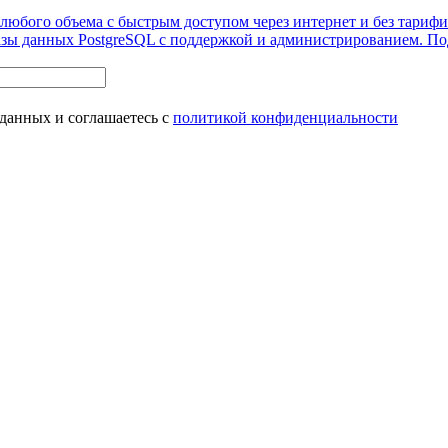
юбого объема с быстрым доступом через интернет и без тарифи
зы данных PostgreSQL c поддержкой и администри­рованием.
По
 данных и соглашаетесь с
политикой конфиденциальности