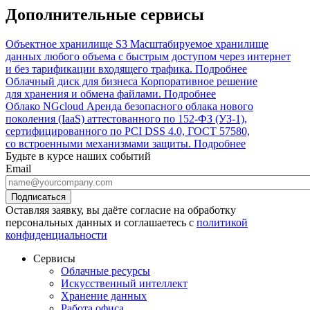
Дополнительные сервисы
Объектное хранилище S3
Масштабируемое хранилище
данных любого объема с быстрым доступом через интернет
и без тарификации входящего трафика.
Подробнее
Облачный диск для бизнеса
Корпоративное решение
для хранения и обмена файлами.
Подробнее
Облако NGcloud
Аренда безопасного облака нового
поколения (IaaS) аттестованного по 152-ФЗ (УЗ-1),
сертифицированного по PCI DSS 4.0, ГОСТ 57580,
со встроенными механизмами защиты.
Подробнее
Будьте в курсе наших событий
Email
Оставляя заявку, вы даёте согласие на обработку
персональных данных и соглашаетесь с
политикой
конфиденциальности
Сервисы
Облачные ресурсы
Искусственный интеллект
Хранение данных
Работа офиса