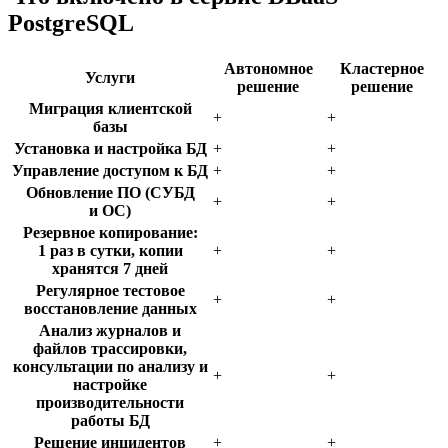
PostgreSQL
Автономное
Кластерное
Услуги
решение
решение
Миграция клиентской
+
+
базы
Установка и настройка БД
+
+
Управление доступом к БД
+
+
Обновление ПО (СУБД
+
+
и ОС)
Резервное копирование:
1 раз в сутки, копии
+
+
хранятся 7 дней
Регулярное тестовое
+
+
восстановление данных
Анализ журналов и
файлов трассировки,
консультации по анализу и
+
+
настройке
производительности
работы БД
Решение инцидентов
+
+