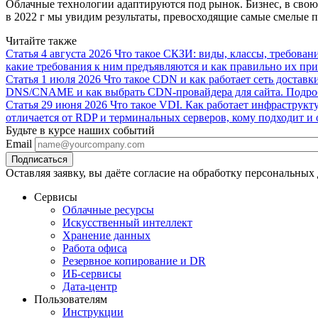
Облачные технологии адаптируются под рынок. Бизнес, в свою
в 2022 г мы увидим результаты, превосходящие самые смелые 
Читайте также
Статья
4 августа 2026
Что такое СКЗИ: виды, классы, требован
какие требования к ним предъявляются и как правильно их при
Статья
1 июля 2026
Что такое CDN и как работает сеть доставк
DNS/CNAME и как выбрать CDN-провайдера для сайта.
Подро
Статья
29 июня 2026
Что такое VDI. Как работает инфраструкт
отличается от RDP и терминальных серверов, кому подходит и 
Будьте в курсе наших событий
Email
Оставляя заявку, вы даёте согласие на обработку персональных
Сервисы
Облачные ресурсы
Искусственный интеллект
Хранение данных
Работа офиса
Резервное копирование и DR
ИБ-сервисы
Дата-центр
Пользователям
Инструкции