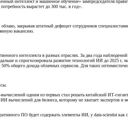
венный интеллект и машинное обучение» зампредседателя правит
потребность вырастет до 300 тыс. в год».
 облако, закрывая штатный дефицит сотрудников специалистами 
оянную вакансию.
усственного интеллекта в разных отраслях. За два года наблюде
а дальше и спрогнозировала развитие технологий ИИ до 2025 г, 
до 50% общего дохода облачных сервисов. Для таких оптимистич
исы.
вычислений одним из первых стал решать китайский ИТ-гигант
ИИ вычислений для бизнеса, которому не хватает экспертов и мо
ативного ПО будет содержать элементы ИИ, у data-scientist как 