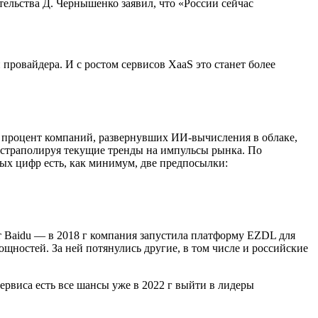
ельства Д. Чернышенко заявил, что «России сейчас
провайдера. И с ростом сервисов XaaS это станет более
ний процент компаний, развернувших ИИ-вычисления в облаке,
экстраполируя текущие тренды на импульсы рынка. По
ных цифр есть, как минимум, две предпосылки:
 Baidu — в 2018 г компания запустила платформу EZDL для
щностей. За ней потянулись другие, в том числе и российские
сервиса есть все шансы уже в 2022 г выйти в лидеры