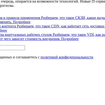
 очередь, опирается на возможности технологий. Новые IT-серв
прогнозы.
ия и правила применения
Разбираем, что такое СКЗИ, какие вид
менять.
Подробнее
и контента
Разбираем, что такое CDN, как работает сеть достав
бнее
ура виртуальных рабочих столов
Разбираем, что такое VDI, как 
от чего зависит стоимость внедрения.
Подробнее
 данных и соглашаетесь с
политикой конфиденциальности