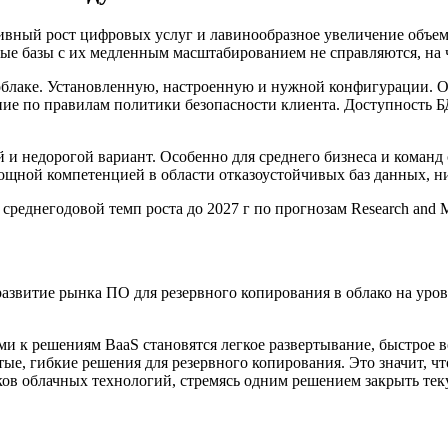
вный рост цифровых услуг и лавинообразное увеличение объем
ьные базы с их медленным масштабированием не справляются, на
 в облаке. Установленную, настроенную и нужной конфигурации. 
ие по правилам политики безопасности клиента. Доступность БД
й и недорогой вариант. Особенно для среднего бизнеса и коман
ощной компетенцией в области отказоустойчивых баз данных, ни
среднегодовой темп роста до 2027 г по прогнозам Research and M
развитие рынка ПО для резервного копирования в облако на уров
ми к решениям BaaS становятся легкое развертывание, быстрое в
тые, гибкие решения для резервного копирования. Это значит, ч
ков облачных технологий, стремясь одним решением закрыть тек