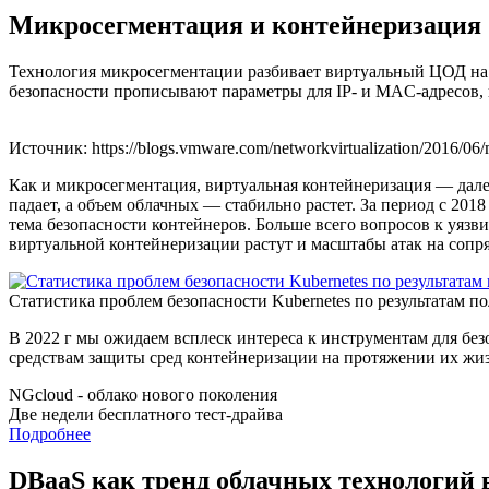
Микросегментация и контейнеризация
Технология микросегментации разбивает виртуальный ЦОД на 
безопасности прописывают параметры для IP- и MAC-адресов
Источник: https://blogs.vmware.com/networkvirtualization/2016/06/
Как и микросегментация, виртуальная контейнеризация — дале
падает, а объем облачных — стабильно растет. За период с 201
тема безопасности контейнеров. Больше всего вопросов к уязв
виртуальной контейнеризации растут и масштабы атак на сопр
Статистика проблем безопасности Kubernetes по результатам по
В 2022 г мы ожидаем всплеск интереса к инструментам для без
средствам защиты сред контейнеризации на протяжении их жи
NGcloud - облако нового поколения
Две недели бесплатного тест-драйва
Подробнее
DBaaS как тренд облачных технологий в