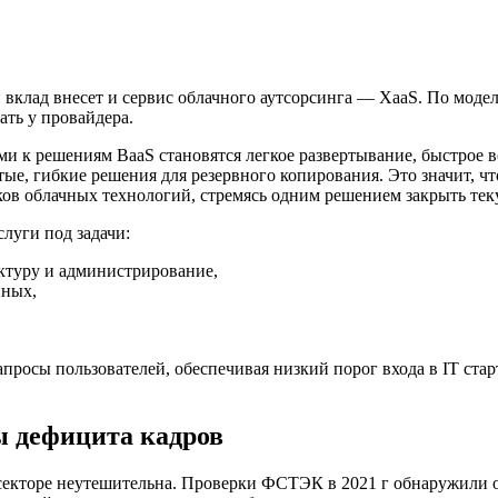
й вклад внесет и сервис облачного аутсорсинга — XaaS. По моде
ать у провайдера.
ми к решениям BaaS становятся легкое развертывание, быстрое в
тые, гибкие решения для резервного копирования. Это значит, ч
ков облачных технологий, стремясь одним решением закрыть тек
слуги под задачи:
ктуру и администрирование,
нных,
просы пользователей, обеспечивая низкий порог входа в IT ста
ы дефицита кадров
м секторе неутешительна. Проверки ФСТЭК в 2021 г обнаружили