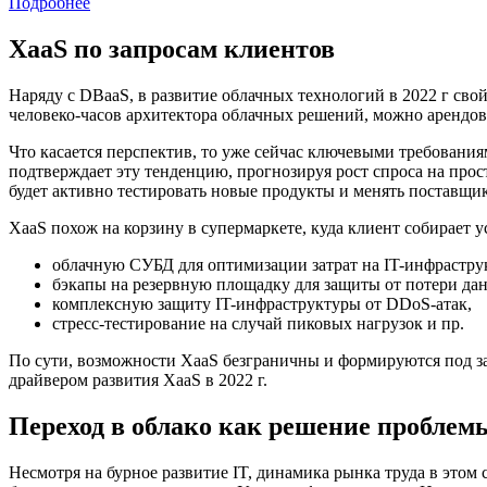
Подробнее
XaaS по запросам клиентов
Наряду с DBaaS, в развитие облачных технологий в 2022 г сво
человеко-часов архитектора облачных решений, можно арендов
Что касается перспектив, то уже сейчас ключевыми требования
подтверждает эту тенденцию, прогнозируя рост спроса на прос
будет активно тестировать новые продукты и менять поставщи
XaaS похож на корзину в супермаркете, куда клиент собирает у
облачную СУБД для оптимизации затрат на IT-инфрастру
бэкапы на резервную площадку для защиты от потери да
комплексную защиту IT-инфраструктуры от DDoS-атак,
стресс-тестирование на случай пиковых нагрузок и пр.
По сути, возможности XaaS безграничны и формируются под за
драйвером развития XaaS в 2022 г.
Переход в облако как решение проблем
Несмотря на бурное развитие IT, динамика рынка труда в это