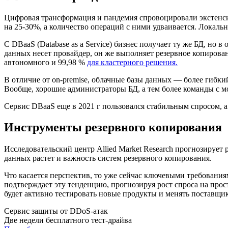
Цифровая трансформация и пандемия спровоцировали экстенси
на 25-30%, а количество операций с ними удваивается. Локал
С DBaaS (Database as a Service) бизнес получает ту же БД, но
данных несет провайдер, он же выполняет резервное копирован
автономного и 99,98 %
для кластерного решения.
В отличие от on-premise, облачные базы данных — более гибки
Вообще, хорошие администраторы БД, а тем более команды с м
Сервис DBaaS еще в 2021 г пользовался стабильным спросом, а 
Инструменты резервного копирования
Исследовательский центр Allied Market Research прогнозирует 
данных растет и важность систем резервного копирования.
Что касается перспектив, то уже сейчас ключевыми требования
подтверждает эту тенденцию, прогнозируя рост спроса на прос
будет активно тестировать новые продукты и менять поставщи
Сервис защиты от DDoS-атак
Две недели бесплатного тест-драйва