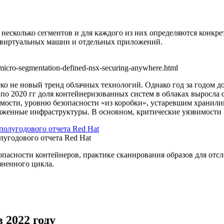
несколько сегментов и для каждого из них определяются конкр
, виртуальных машин и отдельных приложений.
micro-segmentation-defined-nsx-securing-anywhere.html
ко не новый тренд облачных технологий. Однако год за годом 
8 по 2020 гг доля контейнеризованных систем в облаках выросла 
имости, уровню безопасности «из коробки», устаревшим хранили
яженные инфраструктуры. В основном, критические уязвимости K
лугодового отчета Red Hat
опасности контейнеров, практике сканирования образов для отс
зненного цикла.
 2022 году