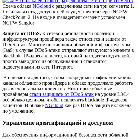
Схема облака
NGcloud
с разделением сети на три сегмента: 1.
Локальная сеть, доступ к ней осуществляется через NGFW
CheckPoint. 2. На входе в management-сегмент установлен
NGFW Sangfor
Защита от DDoS.
К сетевой безопасности облачной
инфраструктуры провайдера также относится и защита от
DDoS-атак. Многие поставщики облачной инфраструктуры
(IaaS) в случае DDoS-атаки отправляют атакуемого клиента в
blackhole. IP-адреса клиента, который находится под атакой,
просто выводятся из обслуживания и становятся
недоступными из сети Интернет.
Это делается для того, чтобы зловредный трафик «не забил»
каналы облачного провайдера и облако продолжало работать
для всех остальных клиентов. Некоторые облачные
провайдеры
стали защищать от DDoS-атак
на уровне L3/L4
всё облако целиком, чтобы исключить blackhole IP-адресов
клиентов. В облаке
NGcloud
как раз DDoS-защита включена
по умолчанию.
Управление идентификацией и доступом
Для обеспечения информационной безопасности облачной