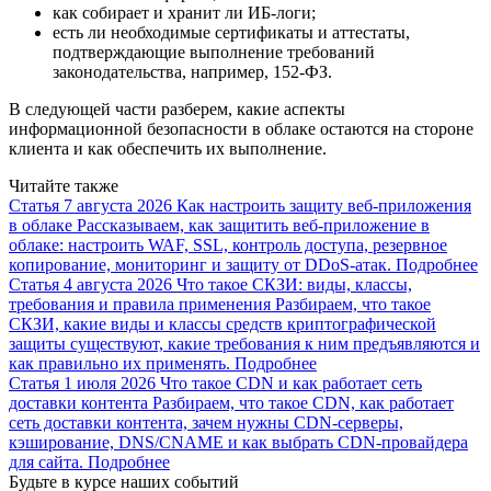
как собирает и хранит ли ИБ-логи;
есть ли необходимые сертификаты и аттестаты,
подтверждающие выполнение требований
законодательства, например, 152-ФЗ.
В следующей части разберем, какие аспекты
информационной безопасности в облаке остаются на стороне
клиента и как обеспечить их выполнение.
Читайте также
Статья
7 августа 2026
Как настроить защиту веб-приложения
в облаке
Рассказываем, как защитить веб-приложение в
облаке: настроить WAF, SSL, контроль доступа, резервное
копирование, мониторинг и защиту от DDoS-атак.
Подробнее
Статья
4 августа 2026
Что такое СКЗИ: виды, классы,
требования и правила применения
Разбираем, что такое
СКЗИ, какие виды и классы средств криптографической
защиты существуют, какие требования к ним предъявляются и
как правильно их применять.
Подробнее
Статья
1 июля 2026
Что такое CDN и как работает сеть
доставки контента
Разбираем, что такое CDN, как работает
сеть доставки контента, зачем нужны CDN-серверы,
кэширование, DNS/CNAME и как выбрать CDN-провайдера
для сайта.
Подробнее
Будьте в курсе наших событий