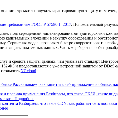
омпании стремятся получать гарантированную защиту от утечек,
твие требованиям ГОСТ Р 57580.1–2017
. Положительный результа
блаке, подтвержденный лицензированными аудиторскими компа
без капитальных вложений в закупку оборудования и обустройс
му. Сервисная модель позволяет быстро скорректировать необх
нии защиты платежных данных. Часть мер берет на себя провай
уг и средств защиты данных, чем указывает стандарт Центроба
о 152-ФЗ и предоставляется с уже встроенной защитой от DDoS-а
в стоимость
NGcloud
.
облаке
Рассказываем, как защитить веб-приложение в облаке: на
ия и правила применения
Разбираем, что такое СКЗИ, какие вид
менять.
Подробнее
и контента
Разбираем, что такое CDN, как работает сеть достав
бнее