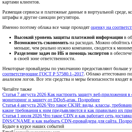
картами клиентов.
Размещая сервисы и платежные данные в виртуальной среде, к
штрафы и другие санкции регулятора.
Именно поэтому облака все чаще проходят
оценку на соответс
Высокий уровень защиты платежной информации
в о
Возможность сэкономить
на расходах. Можно обойтись 
меньше, чем реально нужно компании, сводится к миниму
Разделение задач по ИБ и помощь экспертов
в обеспече
в своей зоне ответственности.
Некоторые провайдеры по умолчанию предоставляют больше усл
соответствующие ГОСТ Р 57580.1–2017
. Облако аттестовано п
анализом логов. Все эти средства и меры безопасности входят 
Читайте также
Статья
7 августа 2026
Как настроить защиту веб-приложения в 
мониторинг и защиту от DDoS-атак.
Подробнее
Статья
4 августа 2026
Что такое СКЗИ: виды, классы, требован
какие требования к ним предъявляются и как правильно их при
Статья
1 июля 2026
Что такое CDN и как работает сеть доставк
DNS/CNAME и как выбрать CDN-провайдера для сайта.
Подро
Будьте в курсе наших событий
Email