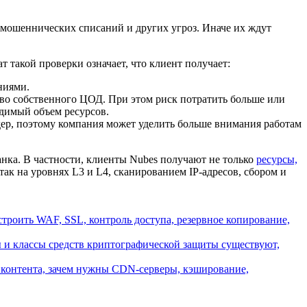
 мошеннических списаний и других угроз. Иначе их ждут
т такой проверки означает, что клиент получает:
ниями.
тво собственного ЦОД. При этом риск потратить больше или
одимый объем ресурсов.
дер, поэтому компания может уделить больше внимания работам
нка. В частности, клиенты Nubes получают не только
ресурсы,
так на уровнях L3 и L4, сканированием IP-адресов, сбором и
строить WAF, SSL, контроль доступа, резервное копирование,
ы и классы средств криптографической защиты существуют,
ки контента, зачем нужны CDN-серверы, кэширование,