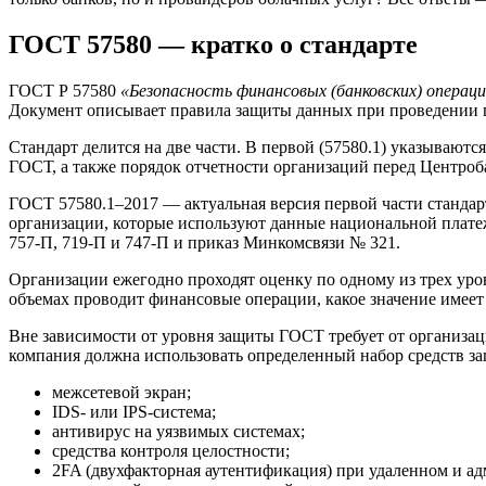
ГОСТ 57580 — кратко о стандарте
ГОСТ Р 57580
«Безопасность финансовых (банковских) операц
Документ описывает правила защиты данных при проведении 
Стандарт делится на две части. В первой (57580.1) указывают
ГОСТ, а также порядок отчетности организаций перед Центроб
ГОСТ 57580.1–2017 — актуальная версия первой части стандар
организации, которые используют данные национальной плате
757-П, 719-П и 747-П и приказ Минкомсвязи № 321.
Организации ежегодно проходят оценку по одному из трех уро
объемах проводит финансовые операции, какое значение имеет
Вне зависимости от уровня защиты ГОСТ требует от организац
компания должна использовать определенный набор средств з
межсетевой экран;
IDS- или IPS‑система;
антивирус на уязвимых системах;
средства контроля целостности;
2FA (двухфакторная аутентификация) при удаленном и а