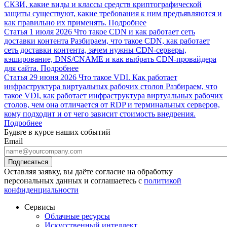
СКЗИ, какие виды и классы средств криптографической
защиты существуют, какие требования к ним предъявляются и
как правильно их применять.
Подробнее
Статья
1 июля 2026
Что такое CDN и как работает сеть
доставки контента
Разбираем, что такое CDN, как работает
сеть доставки контента, зачем нужны CDN-серверы,
кэширование, DNS/CNAME и как выбрать CDN-провайдера
для сайта.
Подробнее
Статья
29 июня 2026
Что такое VDI. Как работает
инфраструктура виртуальных рабочих столов
Разбираем, что
такое VDI, как работает инфраструктура виртуальных рабочих
столов, чем она отличается от RDP и терминальных серверов,
кому подходит и от чего зависит стоимость внедрения.
Подробнее
Будьте в курсе наших событий
Email
Оставляя заявку, вы даёте согласие на обработку
персональных данных и соглашаетесь с
политикой
конфиденциальности
Сервисы
Облачные ресурсы
Искусственный интеллект