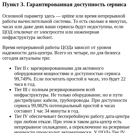
Пункт 3. Гарантированная доступность сервиса
Основной параметр здесь — uptime или время непрерывной
работы вычислительной системы. То есть сколько в минутах,
часах или даже днях ваши сервисы будут недоступны, если
ЦОД отключат от электросети или инженерная
инфраструктура засбоит.
Время непрерывной работы ЦОДа зависит от уровня
надежности дата-центра. Всего их четыре, но для бизнеса
сегодня актуальны три:
Tier II с зарезервированными для активного
оборудования мощностями и доступностью сервиса
99,749%. Если посчитать простой в часах, это будет 22
часа в год.
Tier III с полным резервированием всей
инфраструктуры. Не только оборудование, но и пути
дистрибуции: кабели, трубопроводы. При доступности
сервиса 99,982% потенциальный простой в часах
составит 1 час 34 минуты в год.
Tier IV обеспечивает бесперебойную работу дата-центра
при любом отказе. При этом в таком дата-центр есть
непрерывное охлаждение, а переключение на резервные
мощности происходит автоматически. У ЦОДа Tier IV