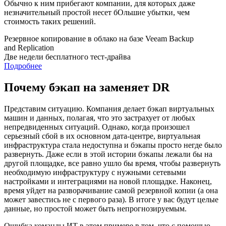
Обычно к ним прибегают компании, для которых даже
незначительный простой несет бОльшие убытки, чем
стоимость таких решений.
Резервное копирование в облако на базе Veeam Backup
and Replication
Две недели бесплатного тест-драйва
Подробнее
Почему бэкап на заменяет DR
Представим ситуацию. Компания делает бэкап виртуальных
машин и данных, полагая, что это застрахует от любых
непредвиденных ситуаций. Однако, когда произошел
серьезный сбой в их основном дата-центре, виртуальная
инфраструктура стала недоступна и бэкапы просто негде было
развернуть. Даже если в этой истории бэкапы лежали бы на
другой площадке, все равно ушло бы время, чтобы развернуть
необходимую инфраструктуру с нужными сетевыми
настройками и интеграциями на новой площадке. Наконец,
время уйдет на разворачивание самой резервной копии (а она
может завестись не с первого раза). В итоге у вас будут целые
данные, но простой может быть непрогнозируемым.
Ошибка команды ИТ в этом примере в том, что с помощью