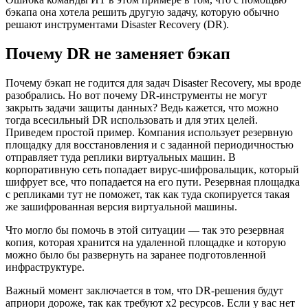
бэкапа она хотела решить другую задачу, которую обычно
решают инструментами Disaster Recovery (DR).
Почему DR не заменяет бэкап
Почему бэкап не годится для задач Disaster Recovery, мы вроде
разобрались. Но вот почему DR-инструменты не могут
закрыть задачи защиты данных? Ведь кажется, что можно
тогда всесильный DR использовать и для этих целей.
Приведем простой пример. Компания использует резервную
площадку для восстановления и с заданной периодичностью
отправляет туда реплики виртуальных машин. В
корпоративную сеть попадает вирус-шифровальщик, который
шифрует все, что попадается на его пути. Резервная площадка
с репликами тут не поможет, так как туда скопируется такая
же зашифрованная версия виртуальной машины.
Что могло бы помочь в этой ситуации — так это резервная
копия, которая хранится на удаленной площадке и которую
можно было бы развернуть на заранее подготовленной
инфраструктуре.
Важный момент заключается в том, что DR-решения будут
априори дороже, так как требуют х2 ресурсов. Если у вас нет