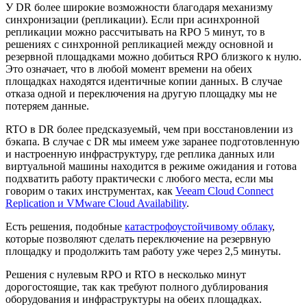
У DR более широкие возможности благодаря механизму
синхронизации (репликации). Если при асинхронной
репликации можно рассчитывать на RPO 5 минут, то в
решениях с синхронной репликацией между основной и
резервной площадками можно добиться RPO близкого к нулю.
Это означает, что в любой момент времени на обеих
площадках находятся идентичные копии данных. В случае
отказа одной и переключения на другую площадку мы не
потеряем данные.
RTO в DR более предсказуемый, чем при восстановлении из
бэкапа. В случае с DR мы имеем уже заранее подготовленную
и настроенную инфраструктуру, где реплика данных или
виртуальной машины находится в режиме ожидания и готова
подхватить работу практически с любого места, если мы
говорим о таких инструментах, как
Veeam Cloud Connect
Replication и VMware Cloud Availability
.
Есть решения, подобные
катастрофоустойчивому облаку
,
которые позволяют сделать переключение на резервную
площадку и продолжить там работу уже через 2,5 минуты.
Решения с нулевым RPO и RTO в несколько минут
дорогостоящие, так как требуют полного дублирования
оборудования и инфраструктуры на обеих площадках.