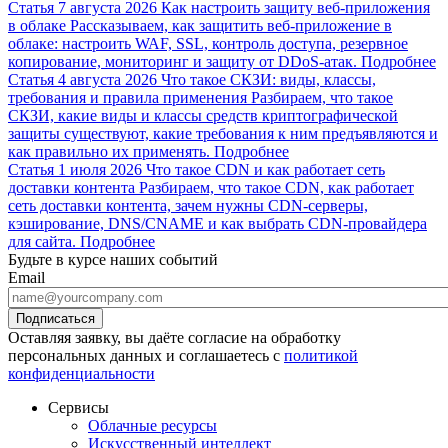
Статья
7 августа 2026
Как настроить защиту веб-приложения
в облаке
Рассказываем, как защитить веб-приложение в
облаке: настроить WAF, SSL, контроль доступа, резервное
копирование, мониторинг и защиту от DDoS-атак.
Подробнее
Статья
4 августа 2026
Что такое СКЗИ: виды, классы,
требования и правила применения
Разбираем, что такое
СКЗИ, какие виды и классы средств криптографической
защиты существуют, какие требования к ним предъявляются и
как правильно их применять.
Подробнее
Статья
1 июля 2026
Что такое CDN и как работает сеть
доставки контента
Разбираем, что такое CDN, как работает
сеть доставки контента, зачем нужны CDN-серверы,
кэширование, DNS/CNAME и как выбрать CDN-провайдера
для сайта.
Подробнее
Будьте в курсе наших событий
Email
Оставляя заявку, вы даёте согласие на обработку
персональных данных и соглашаетесь с
политикой
конфиденциальности
Сервисы
Облачные ресурсы
Искусственный интеллект