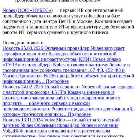
Nubes (ООО «НУБЕС»)
— первый ИБ-ориентированный
провайдер облачных сервисов и услуг colocation на базе
собственного дата-центра Tier III в Москве. Компания создает
надежную и защищенную ИТ-инфраструктуру для безопасной
работы ИТ-сервисов среднего и крупного бизнеса.
Последние новости
Новость
25.03.2026
Облачный провайдер Nubes запускает
сертифицированное облако для объектов критической
информационной инфраструктуры (КИИ)
Новое облако
«ТУЧА» от провайдера Nubes позволяет частному бизнесу и
госорганизациям соблюдать требования 187-ФЗ, 152-ФЗ и
Указов Президента №250 при работе с объектами критической
информационной…
Подробнее
Новость
24.02.2025
Новый сервис от Nubes: облачные серверы
с частотой процессора 4.5 ГГц
Команда инженеров и
архитекторов завершила работу над внедрением нового
продукта — облачного сервера с высокой
производительностью. Решение предназначено для компаний,
которым требуются мощные…
Подробнее
Новость
13.11.2024
VolgaBlob — новый стратегический
партнер Nubes
Облачный провайдер Nubes и компания
VolgaBlob подписали соглашение о стратегическом
сотрудничестве. Тем самым они обеспечили возможность