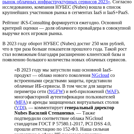
рынок облачных инфраструктурных сервисов 2023»
. Согласно
исследованию, компания НУБЕС (Nubes) вошла в список
крупнейших участников рынка в сегментах IaaS и IaaS+PaaS.
Рейтинг iKS-Consulting формируется ежегодно. Основной
критерий оценки — доля облачного провайдера в совокупной
выручке всех игроков рынка.
В 2023 году оборот НУБЕС (Nubes) достиг 250 млн рублей,
что в три раза больше показателя прошлого года. Такой рост
стал возможным благодаря расширению клиентской базы и
появлению большого количества новых облачных сервисов.
«‎В 2023 году мы запустили наш основной IaaS-
продукт — облако нового поколения
NGcloud
со
встроенными средствами защиты, представили
облачные ИБ-сервисы. В том числе для защиты
периметра сети (
NGFW
) и веб-приложений (
WAF
),
многофакторной аутентификации пользователей
(
MFA
) и аренды защищенных виртуальных столов
(
VDI
), — комментирует
генеральный директор
Nubes Василий Степаненко
. — Также
подтвердили соответствие облака NGcloud
стандартам ГОСТ Р 57580.1-2017, PCI DSS 4.0,
прошли аттестацию по 152-ФЗ. Наша сильная