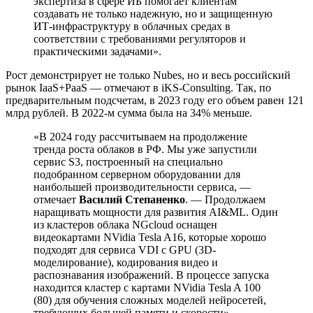
экспертиза в сфере ИБ помогает клиентам
создавать не только надежную, но и защищенную
ИТ-инфраструктуру в облачных средах в
соответствии с требованиями регуляторов и
практическими задачами».
Рост демонстрирует не только Nubes, но и весь российский
рынок IaaS+PaaS — отмечают в iKS-Consulting. Так, по
предварительным подсчетам, в 2023 году его объем равен 121
млрд рублей. В 2022-м сумма была на 34% меньше.
«‎В 2024 году рассчитываем на продолжение
тренда роста облаков в РФ. Мы уже запустили
сервис S3, построенный на специально
подобранном серверном оборудовании для
наибольшей производительности сервиса, —
отмечает
Василий Степаненко
. — Продолжаем
наращивать мощности для развития AI&ML. Один
из кластеров облака NGсloud оснащен
видеокартами NVidia Tesla A16, которые хорошо
подходят для сервиса VDI с GPU (3D-
моделирование), кодирования видео и
распознавания изображений. В процессе запуска
находится кластер с картами NVidia Tesla A 100
(80) для обучения сложных моделей нейросетей,
требующих большей памяти и скорости».