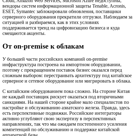
Cloud, Amazon Web Services, Microsoft Azure недоступны,
вендоры систем информационной защиты Tenable, Acronis,
ESET, Symantec заблокировали обновления, поставщики
серверного оборудования прекратили отгрузки. Наблюдаем за
ситуацией и разбираемся, как в этих условиях
поддерживается тренд на цифровизацию бизнеса и куда
смещаются акценты.
От on-premise к облакам
У большей части российских компаний on-premise
инфраструктура построена на импортном оборудовании,
поэтому с прекращением поставок бизнес оказался перед
сложным выбором: перестраивать архитектуру под китайское
серверное и сетевое оборудование или мигрировать в облака.
С китайским оборудованием пока сложно. На стороне Китая
не каждый поставщик рискует оказаться под вторичными
санкциями. На нашей стороне крайне мало специалистов по
настройке и обслуживанию азиатского железа. Правда, здесь
есть перспективные подвижки. Российские интеграторы
активно углубляют свою экспертизу в перспективных
направлениях, так что мы ожидаем постепенного усиления
компетенций по обслуживанию и поддержке китайской
аппаратной базы.