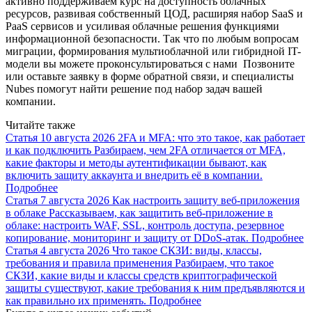
активно поддерживаем курс на доступность облачных
ресурсов, развивая собственный ЦОД, расширяя набор SaaS и
PaaS сервисов и усиливая облачные решения функциями
информационной безопасности. Так что по любым вопросам
миграции, формирования мультиоблачной или гибридной IT-
модели вы можете проконсультироваться с нами Позвоните
или оставьте заявку в форме обратной связи, и специалисты
Nubes помогут найти решение под набор задач вашей
компании.
Читайте также
Статья
10 августа 2026
2FA и MFA: что это такое, как работает
и как подключить
Разбираем, чем 2FA отличается от MFA,
какие факторы и методы аутентификации бывают, как
включить защиту аккаунта и внедрить её в компании.
Подробнее
Статья
7 августа 2026
Как настроить защиту веб-приложения
в облаке
Рассказываем, как защитить веб-приложение в
облаке: настроить WAF, SSL, контроль доступа, резервное
копирование, мониторинг и защиту от DDoS-атак.
Подробнее
Статья
4 августа 2026
Что такое СКЗИ: виды, классы,
требования и правила применения
Разбираем, что такое
СКЗИ, какие виды и классы средств криптографической
защиты существуют, какие требования к ним предъявляются и
как правильно их применять.
Подробнее