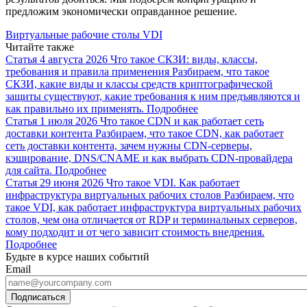
предложим экономически оправданное решение.
Виртуальные рабочие столы VDI
Читайте также
Статья
4 августа 2026
Что такое СКЗИ: виды, классы,
требования и правила применения
Разбираем, что такое
СКЗИ, какие виды и классы средств криптографической
защиты существуют, какие требования к ним предъявляются и
как правильно их применять.
Подробнее
Статья
1 июля 2026
Что такое CDN и как работает сеть
доставки контента
Разбираем, что такое CDN, как работает
сеть доставки контента, зачем нужны CDN-серверы,
кэширование, DNS/CNAME и как выбрать CDN-провайдера
для сайта.
Подробнее
Статья
29 июня 2026
Что такое VDI. Как работает
инфраструктура виртуальных рабочих столов
Разбираем, что
такое VDI, как работает инфраструктура виртуальных рабочих
столов, чем она отличается от RDP и терминальных серверов,
кому подходит и от чего зависит стоимость внедрения.
Подробнее
Будьте в курсе наших событий
Email