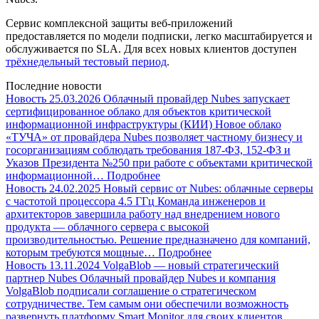
Сервис комплексной защиты веб-приложений
предоставляется по модели подписки, легко масштабируется и
обслуживается по SLA. Для всех новых клиентов доступен
трёхнедельный тестовый период
.
Последние новости
Новость
25.03.2026
Облачный провайдер Nubes запускает
сертифицированное облако для объектов критической
информационной инфраструктуры (КИИ)
Новое облако
«ТУЧА» от провайдера Nubes позволяет частному бизнесу и
госорганизациям соблюдать требования 187-ФЗ, 152-ФЗ и
Указов Президента №250 при работе с объектами критической
информационной…
Подробнее
Новость
24.02.2025
Новый сервис от Nubes: облачные серверы
с частотой процессора 4.5 ГГц
Команда инженеров и
архитекторов завершила работу над внедрением нового
продукта — облачного сервера с высокой
производительностью. Решение предназначено для компаний,
которым требуются мощные…
Подробнее
Новость
13.11.2024
VolgaBlob — новый стратегический
партнер Nubes
Облачный провайдер Nubes и компания
VolgaBlob подписали соглашение о стратегическом
сотрудничестве. Тем самым они обеспечили возможность
развернуть платформу Smart Monitor для своих клиентов.