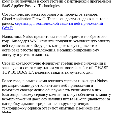
компания получила в соответствии с партнёрской программой
SaaS AppSec Positive Technologies.
Сотрудничество касается одного из продуктов вендора —
Cloud Application Firewall. Теперь он доступен для клиентов в
рамках
сервиса для комплексной защиты веб-приложений
(WAF)
.
Напомним, Nubes презентовал новый сервис в ноябре этого
года. Благодаря WAF клиенты получили комплексную защиту
веб-сервисов от киберугроз, которые могут привести к
остановке работы приложения, несанкционированному
доступу и утечкам данных.
Сервис круглосуточно фильтрует трафик веб-приложений и
защищает их от эксплуатации уязвимостей, событий OWASP
TOP-10, DDoS L7, целевых атаки атак нулевого дня.
Более того, в рамках комплексного сервиса инженеры Nubes
регулярно сканируют клиентские веб-приложения и
помогают своевременно обнаруживать уязвимости в них.
Благодаря новому сервису компании могут обеспечить защиту
веб-приложений даже без наличия штата ИБ-специалистов: за
настройку, администрирование и круглосуточную
техподдержку сервиса отвечают опытные ИБ-инженеры
Nubes.