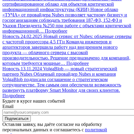
сертифицированное облако для объектов критической
информационной инфраструктуры (КИИ)
Новое облако
«ТУЧА» от провайдера Nubes позволяет частному бизнесу и
госорганизациям соблюдать требования 187-ФЗ, 152-ФЗ и
Указов Президента №250 при работе с объектами критической
информационной…
Подробнее
Новость
24.02.2025
Новый сервис от Nubes: облачные серверы
с частотой процессора 4.5 ГГц
Команда инженеров и
архитекторов завершила работу над внедрением нового
продукта — облачного сервера с высокой
производительностью. Решение предназначено для компаний,
которым требуются мощные…
Подробнее
Новость
13.11.2024
VolgaBlob — новый стратегический
партнер Nubes
Облачный провайдер Nubes и компания
VolgaBlob подписали соглашение о стратегическом
сотрудничестве. Тем самым они обеспечили возможность
развернуть платформу Smart Monitor для своих клиентов.
Подробнее
Будьте в курсе наших событий
Email
Оставляя заявку, вы даёте согласие на обработку
персональных данных и соглашаетесь с
политикой