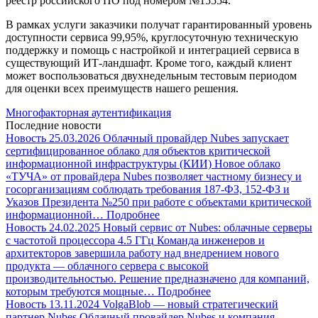
реестр российского ПО под номером №15554.
В рамках услуги заказчики получат гарантированный уровень
доступности сервиса 99,95%, круглосуточную техническую
поддержку и помощь с настройкой и интеграцией сервиса в
существующий ИТ-ландшафт. Кроме того, каждый клиент
может воспользоваться двухнедельным тестовым периодом
для оценки всех преимуществ нашего решения.
Многофакторная аутентификация
Последние новости
Новость
25.03.2026
Облачный провайдер Nubes запускает
сертифицированное облако для объектов критической
информационной инфраструктуры (КИИ)
Новое облако
«ТУЧА» от провайдера Nubes позволяет частному бизнесу и
госорганизациям соблюдать требования 187-ФЗ, 152-ФЗ и
Указов Президента №250 при работе с объектами критической
информационной…
Подробнее
Новость
24.02.2025
Новый сервис от Nubes: облачные серверы
с частотой процессора 4.5 ГГц
Команда инженеров и
архитекторов завершила работу над внедрением нового
продукта — облачного сервера с высокой
производительностью. Решение предназначено для компаний,
которым требуются мощные…
Подробнее
Новость
13.11.2024
VolgaBlob — новый стратегический
партнер Nubes
Облачный провайдер Nubes и компания