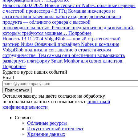
Новость
24.02.2025
Новый сервис от Nubes: облачные серверы
с частотой процессора 4.5 ГГц
Команда инженеров и
архитекторов завершила работу над внедрением нового
продукта — облачного сервера с высокой
производительностью. Решение предназначено для компаний,
которым требуются мощные…
Подробнее
Новость
13.11.2024
VolgaBlob — новый стратегический
партнер Nubes
Облачный провайдер Nubes и компания
VolgaBlob подписали соглашение о стратегическом
сотрудничестве. Тем самым они обеспечили возможность
развернуть платформу Smart Monitor для своих клиентов.
Подробнее
Будьте в курсе наших событий
Email
Оставляя заявку, вы даёте согласие на обработку
персональных данных и соглашаетесь с
политикой
конфиденциальности
Сервисы
Облачные ресурсы
Искусственный интеллект
Хранение данных