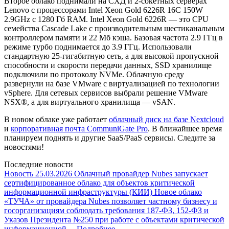
Второе облако поднимали на СХД и 2-сокетных серверах
Lenovo с процессорами Intel Xeon Gold 6226R 16C 150W
2.9GHz с 1280 Гб RAM. Intel Xeon Gold 6226R — это CPU
семейства Cascade Lake с производительным шестиканальным
контроллером памяти и 22 Мб кэша. Базовая частота 2.9 ГГц в
режиме турбо поднимается до 3.9 ГГц. Использовали
стандартную 25-гигабитную сеть, а для высокой пропускной
способности и скорости передачи данных, SSD хранилище
подключили по протоколу NVMe. Облачную среду
развернули на базе VMware с виртуализацией по технологии
vSphere. Для сетевых сервисов выбрали решение VMware
NSX®, а для виртуального хранилища — vSAN.
В новом облаке уже работает
облачный диск на базе Nextcloud
и
корпоративная почта CommuniGate Pro
. В ближайшее время
планируем поднять и другие SaaS/PaaS сервисы. Следите за
новостями!
Последние новости
Новость
25.03.2026
Облачный провайдер Nubes запускает
сертифицированное облако для объектов критической
информационной инфраструктуры (КИИ)
Новое облако
«ТУЧА» от провайдера Nubes позволяет частному бизнесу и
госорганизациям соблюдать требования 187-ФЗ, 152-ФЗ и
Указов Президента №250 при работе с объектами критической
информационной…
Подробнее