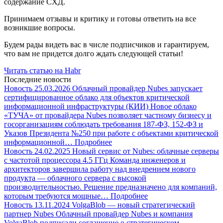
содержание СХД.
Принимаем отзывы и критику и готовы ответить на все
возникшие вопросы.
Будем рады видеть вас в числе подписчиков и гарантируем,
что вам не придется долго ждать следующей статьи!
Читать статью на Habr
Последние новости
Новость
25.03.2026
Облачный провайдер Nubes запускает
сертифицированное облако для объектов критической
информационной инфраструктуры (КИИ)
Новое облако
«ТУЧА» от провайдера Nubes позволяет частному бизнесу и
госорганизациям соблюдать требования 187-ФЗ, 152-ФЗ и
Указов Президента №250 при работе с объектами критической
информационной…
Подробнее
Новость
24.02.2025
Новый сервис от Nubes: облачные серверы
с частотой процессора 4.5 ГГц
Команда инженеров и
архитекторов завершила работу над внедрением нового
продукта — облачного сервера с высокой
производительностью. Решение предназначено для компаний,
которым требуются мощные…
Подробнее
Новость
13.11.2024
VolgaBlob — новый стратегический
партнер Nubes
Облачный провайдер Nubes и компания
VolgaBlob подписали соглашение о стратегическом