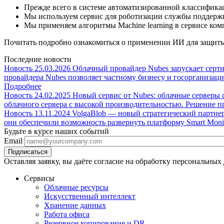
Прежде всего в системе автоматизированной классифика
Мы используем сервис для роботизации службы поддержк
Мы применяем алгоритмы Machine learning в сервисе ком
Почитать подробно ознакомиться о применении ИИ для защит
Последние новости
Новость
25.03.2026
Облачный провайдер Nubes запускает сер
провайдера Nubes позволяет частному бизнесу и госорганиза
Подробнее
Новость
24.02.2025
Новый сервис от Nubes: облачные серверы с
облачного сервера с высокой производительностью. Решение 
Новость
13.11.2024
VolgaBlob — новый стратегический партне
они обеспечили возможность развернуть платформу Smart Monit
Будьте в курсе наших событий
Email
Оставляя заявку, вы даёте согласие на обработку персональных
Сервисы
Облачные ресурсы
Искусственный интеллект
Хранение данных
Работа офиса
Резервное копирование и DR