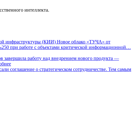
сственного интеллекта.
ной инфраструктуры (КИИ)
Новое облако «ТУЧА» от
а №250 при работе с объектами критической информационной…
в завершила работу над внедрением нового продукта —
обнее
али соглашение о стратегическом сотрудничестве. Тем самым