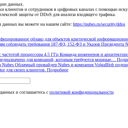
ции данных.
и клиентов и сотрудников в цифровых каналах с помощью иску
плексной защиты от DDoS для анализа входящего трафика.
ы данных вы можете на нашем сайте:
https://nubes.ru/security/ddos
тифицированное облако для объектов критической информацион
циям соблюдать требования 187-ФЗ, 152-ФЗ и Указов Президент
 частотой процессора 4.5 ГГц
Команда инженеров и архитекторо
предназначено для компаний, которым требуются мощные…
Подр
р Nubes
Облачный провайдер Nubes и компания VolgaBlob подпис
or для своих клиентов.
Подробнее
 данных и соглашаетесь с
политикой конфиденциальности