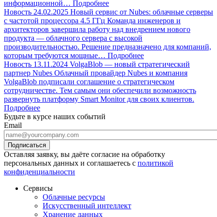
информационной…
Подробнее
Новость
24.02.2025
Новый сервис от Nubes: облачные серверы
с частотой процессора 4.5 ГГц
Команда инженеров и
архитекторов завершила работу над внедрением нового
продукта — облачного сервера с высокой
производительностью. Решение предназначено для компаний,
которым требуются мощные…
Подробнее
Новость
13.11.2024
VolgaBlob — новый стратегический
партнер Nubes
Облачный провайдер Nubes и компания
VolgaBlob подписали соглашение о стратегическом
сотрудничестве. Тем самым они обеспечили возможность
развернуть платформу Smart Monitor для своих клиентов.
Подробнее
Будьте в курсе наших событий
Email
Оставляя заявку, вы даёте согласие на обработку
персональных данных и соглашаетесь с
политикой
конфиденциальности
Сервисы
Облачные ресурсы
Искусственный интеллект
Хранение данных