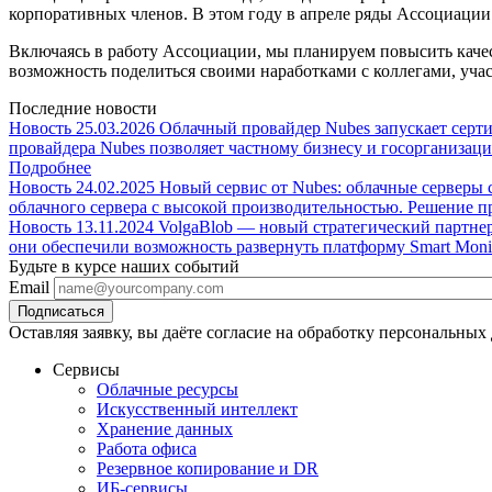
корпоративных членов. В этом году в апреле ряды Ассоциаци
Включаясь в работу Ассоциации, мы планируем повысить каче
возможность поделиться своими наработками с коллегами, учас
Последние новости
Новость
25.03.2026
Облачный провайдер Nubes запускает сер
провайдера Nubes позволяет частному бизнесу и госорганиза
Подробнее
Новость
24.02.2025
Новый сервис от Nubes: облачные серверы с
облачного сервера с высокой производительностью. Решение 
Новость
13.11.2024
VolgaBlob — новый стратегический партне
они обеспечили возможность развернуть платформу Smart Monit
Будьте в курсе наших событий
Email
Оставляя заявку, вы даёте согласие на обработку персональных
Сервисы
Облачные ресурсы
Искусственный интеллект
Хранение данных
Работа офиса
Резервное копирование и DR
ИБ-сервисы