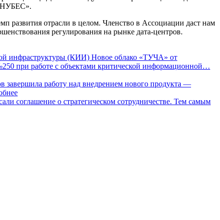
 «НУБЕС».
п развития отрасли в целом. Членство в Ассоциации даст нам
ершенствования регулирования на рынке дата-центров.
ной инфраструктуры (КИИ)
Новое облако «ТУЧА» от
а №250 при работе с объектами критической информационной…
в завершила работу над внедрением нового продукта —
обнее
али соглашение о стратегическом сотрудничестве. Тем самым