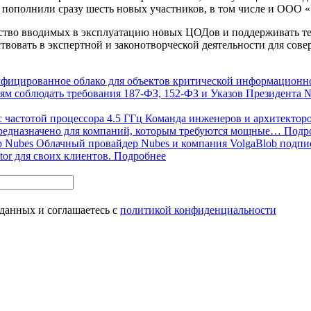
и пополнили сразу шесть новых участников, в том числе и ООО
ство вводимых в эксплуатацию новых ЦОДов и поддерживать тем
твовать в экспертной и законотворческой деятельности для сов
тифицированное облако для объектов критической информацион
циям соблюдать требования 187-ФЗ, 152-ФЗ и Указов Президент
 частотой процессора 4.5 ГГц
Команда инженеров и архитекторо
предназначено для компаний, которым требуются мощные…
Подр
р Nubes
Облачный провайдер Nubes и компания VolgaBlob подпис
or для своих клиентов.
Подробнее
 данных и соглашаетесь с
политикой конфиденциальности