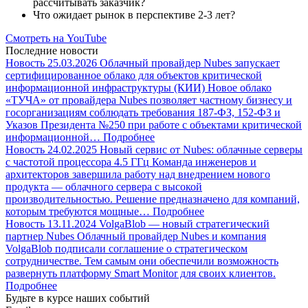
рассчитывать заказчик?
Что ожидает рынок в перспективе 2-3 лет?
Смотреть на YouTube
Последние новости
Новость
25.03.2026
Облачный провайдер Nubes запускает
сертифицированное облако для объектов критической
информационной инфраструктуры (КИИ)
Новое облако
«ТУЧА» от провайдера Nubes позволяет частному бизнесу и
госорганизациям соблюдать требования 187-ФЗ, 152-ФЗ и
Указов Президента №250 при работе с объектами критической
информационной…
Подробнее
Новость
24.02.2025
Новый сервис от Nubes: облачные серверы
с частотой процессора 4.5 ГГц
Команда инженеров и
архитекторов завершила работу над внедрением нового
продукта — облачного сервера с высокой
производительностью. Решение предназначено для компаний,
которым требуются мощные…
Подробнее
Новость
13.11.2024
VolgaBlob — новый стратегический
партнер Nubes
Облачный провайдер Nubes и компания
VolgaBlob подписали соглашение о стратегическом
сотрудничестве. Тем самым они обеспечили возможность
развернуть платформу Smart Monitor для своих клиентов.
Подробнее
Будьте в курсе наших событий