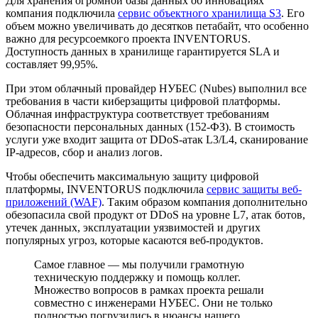
Для хранения огромной базы данных об инновациях
компания подключила
сервис объектного хранилища S3
. Его
объем можно увеличивать до десятков петабайт, что особенно
важно для ресурсоемкого проекта INVENTORUS.
Доступность данных в хранилище гарантируется SLA и
составляет 99,95%.
При этом облачный провайдер НУБЕС (Nubes) выполнил все
требования в части киберзащиты цифровой платформы.
Облачная инфраструктура соответствует требованиям
безопасности персональных данных (152-ФЗ). В стоимость
услуги уже входит защита от DDoS-атак L3/L4, сканирование
IP-адресов, сбор и анализ логов.
Чтобы обеспечить максимальную защиту цифровой
платформы, INVENTORUS подключила
сервис защиты веб-
приложений (WAF)
. Таким образом компания дополнительно
обезопасила свой продукт от DDoS на уровне L7, атак ботов,
утечек данных, эксплуатации уязвимостей и других
популярных угроз, которые касаются веб-продуктов.
Самое главное — мы получили грамотную
техническую поддержку и помощь коллег.
Множество вопросов в рамках проекта решали
совместно с инженерами НУБЕС. Они не только
полностью погрузились в нюансы нашего