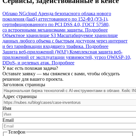
Сервисы, задействованные в кейсе
Облако NGcloud
Аренда безопасного облака нового
поколения (IaaS) аттестованного по 152-ФЗ (УЗ-1),
сертифицированного по PCI DSS 4.0, ГОСТ 57580,
со встроенными механизмами защиты.
Подробнее
Объектное хранилище S3
Масштабируемое хранилище
данных любого объема с быстрым доступом через интернет
и без тарификации входящего трафика.
Подробнее
Защита веб-приложений (WAF)
Комплексная защита веб-
приложений от эксплуатации уязвимостей, угроз OWASP-10,
DDoS- и целевых атак.
Подробнее
У вас есть похожая задача?
Оставьте заявку — мы свяжемся с вами, чтобы обсудить
решение для вашего проекта.
Заголовок страницы
Адрес страницы
Имя
Email
Телефон