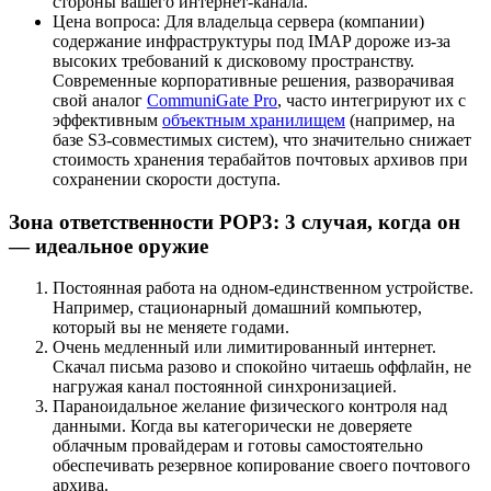
стороны вашего интернет-канала.
Цена вопроса: Для владельца сервера (компании)
содержание инфраструктуры под IMAP дороже из-за
высоких требований к дисковому пространству.
Современные корпоративные решения, разворачивая
свой аналог
CommuniGate Pro
, часто интегрируют их с
эффективным
объектным хранилищем
(например, на
базе S3-совместимых систем), что значительно снижает
стоимость хранения терабайтов почтовых архивов при
сохранении скорости доступа.
Зона ответственности POP3: 3 случая, когда он
— идеальное оружие
Постоянная работа на одном-единственном устройстве.
Например, стационарный домашний компьютер,
который вы не меняете годами.
Очень медленный или лимитированный интернет.
Скачал письма разово и спокойно читаешь оффлайн, не
нагружая канал постоянной синхронизацией.
Параноидальное желание физического контроля над
данными. Когда вы категорически не доверяете
облачным провайдерам и готовы самостоятельно
обеспечивать резервное копирование своего почтового
архива.