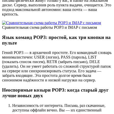
письма физически живут только у вас, в папке на локальном
диске. Сервер, выполнив роль пункта выдачи, очищается. Это
подход максимальной автономии: ваша почта — ваша
крепость.
Сравнительная схема работы POP3 и IMAP с письмом
Язык команд POP3: простой, как три кнопки на
пульте
Гений POP3 — в архаичной простоте. Его командный словарь
минималистичен: USER (логин), PASS (пароль), LIST
(показать список писем), RETR (забрать письмо), DELE
(удалить). Он не умеет работать со сложной структурой папок
на сервере или синхронизировать статусы. Его задача —
забрать входящие. Эта простота долгое время была
синонимом надёжности и низкой нагрузки на сервер.
Неоспоримые козыри POP3: когда старый друг
лучше новых двух
Независимость от интернета. Письма, раз скачанные,
доступны оффлайн вечно. Вы — их единственный