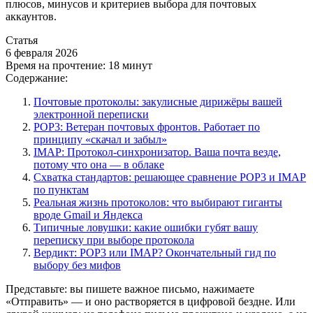
плюсов, минусов и критериев выбора для почтовых
аккаунтов.
Статья
6 февраля 2026
Время на прочтение:
18 минут
Содержание:
Почтовые протоколы: закулисные дирижёры вашей
электронной переписки
POP3: Ветеран почтовых фронтов. Работает по
принципу «скачал и забыл»
IMAP: Протокол-синхронизатор. Ваша почта везде,
потому что она — в облаке
Схватка стандартов: решающее сравнение POP3 и IMAP
по пунктам
Реальная жизнь протоколов: что выбирают гиганты
вроде Gmail и Яндекса
Типичные ловушки: какие ошибки губят вашу
переписку при выборе протокола
Вердикт: POP3 или IMAP? Окончательный гид по
выбору без мифов
Представьте: вы пишете важное письмо, нажимаете
«Отправить» — и оно растворяется в цифровой бездне. Или