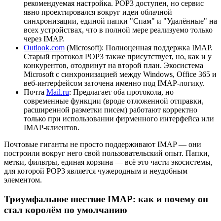
рекомендуемая настройка. POP3 доступен, но сервис
явно проектировался вокруг идеи облачной
синхронизации, единой папки "Спам" и "Удалённые" на
всех устройствах, что в полной мере реализуемо только
через IMAP.
Outlook.com
(Microsoft): Полноценная поддержка IMAP.
Старый протокол POP3 также присутствует, но, как и у
конкурентов, отодвинут на второй план. Экосистема
Microsoft с синхронизацией между Windows, Office 365 и
веб-интерфейсом заточена именно под IMAP-логику.
Почта
Mail.ru
: Предлагает оба протокола, но
современные функции (вроде отложенной отправки,
расширенной разметки писем) работают корректно
только при использовании фирменного интерфейса или
IMAP-клиентов.
Почтовые гиганты не просто поддерживают IMAP — они
построили вокруг него свой пользовательский опыт. Папки,
метки, фильтры, единая корзина — всё это части экосистемы,
для которой POP3 является чужеродным и неудобным
элементом.
Триумфальное шествие IMAP: как и почему он
стал королём по умолчанию