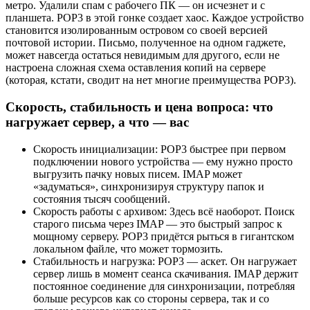
метро. Удалили спам с рабочего ПК — он исчезнет и с
планшета. POP3 в этой гонке создает хаос. Каждое устройство
становится изолированным островом со своей версией
почтовой истории. Письмо, полученное на одном гаджете,
может навсегда остаться невидимым для другого, если не
настроена сложная схема оставления копий на сервере
(которая, кстати, сводит на нет многие преимущества POP3).
Скорость, стабильность и цена вопроса: что
нагружает сервер, а что — вас
Скорость инициализации: POP3 быстрее при первом
подключении нового устройства — ему нужно просто
выгрузить пачку новых писем. IMAP может
«задуматься», синхронизируя структуру папок и
состояния тысяч сообщений.
Скорость работы с архивом: Здесь всё наоборот. Поиск
старого письма через IMAP — это быстрый запрос к
мощному серверу. POP3 придётся рыться в гигантском
локальном файле, что может тормозить.
Стабильность и нагрузка: POP3 — аскет. Он нагружает
сервер лишь в момент сеанса скачивания. IMAP держит
постоянное соединение для синхронизации, потребляя
больше ресурсов как со стороны сервера, так и со