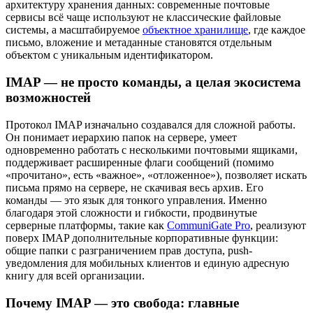
архитектуру хранения данных: современные почтовые
сервисы всё чаще используют не классические файловые
системы, а масштабируемое
объектное хранилище
, где каждое
письмо, вложение и метаданные становятся отдельным
объектом с уникальным идентификатором.
IMAP — не просто команды, а целая экосистема
возможностей
Протокол IMAP изначально создавался для сложной работы.
Он понимает иерархию папок на сервере, умеет
одновременно работать с несколькими почтовыми ящиками,
поддерживает расширенные флаги сообщений (помимо
«прочитано», есть «важное», «отложенное»), позволяет искать
письма прямо на сервере, не скачивая весь архив. Его
команды — это язык для тонкого управления. Именно
благодаря этой сложности и гибкости, продвинутые
серверные платформы, такие как
CommuniGate Pro
, реализуют
поверх IMAP дополнительные корпоративные функции:
общие папки с разграничением прав доступа, push-
уведомления для мобильных клиентов и единую адресную
книгу для всей организации.
Почему IMAP — это свобода: главные