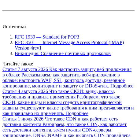
Источники
RFC 1939 — Standard for POP3
RFC 3501 — Internet Message Access Protocol (IMAP)
Version 4rev1
Википедия: Сравнение почтовых протоколов
Читайте также
Статья
7 августа 2026
Как настроить защиту веб-приложения
в облаке
Рассказываем, как защитить веб-приложение в
облаке: настроить WAF, SSL, контроль доступа, резервное
копирование, мониторинг и защиту от DDoS-атак.
Подробнее
Статья
4 августа 2026
Что такое СКЗИ: виды, классы,
требования и правила применения
Разбираем, что такое
СКЗИ, какие виды и классы средств криптографической
защиты существуют, какие требования к ним предъявляются и
как правильно их применять.
Подробнее
Статья
1 июля 2026
Что такое CDN и как работает сеть
доставки контента
Разбираем, что такое CDN, как работает
сеть доставки контента, зачем нужны CDN-серверы,
кэширование, DNS/CNAME и как выбрать CDN-провайдера