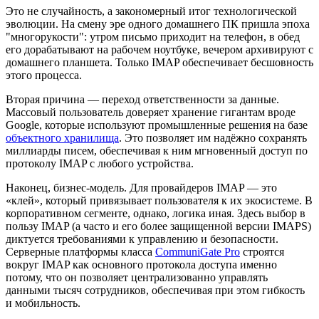
Это не случайность, а закономерный итог технологической
эволюции. На смену эре одного домашнего ПК пришла эпоха
"многорукости": утром письмо приходит на телефон, в обед
его дорабатывают на рабочем ноутбуке, вечером архивируют с
домашнего планшета. Только IMAP обеспечивает бесшовность
этого процесса.
Вторая причина — переход ответственности за данные.
Массовый пользователь доверяет хранение гигантам вроде
Google, которые используют промышленные решения на базе
объектного хранилища
. Это позволяет им надёжно сохранять
миллиарды писем, обеспечивая к ним мгновенный доступ по
протоколу IMAP с любого устройства.
Наконец, бизнес-модель. Для провайдеров IMAP — это
«клей», который привязывает пользователя к их экосистеме. В
корпоративном сегменте, однако, логика иная. Здесь выбор в
пользу IMAP (а часто и его более защищенной версии IMAPS)
диктуется требованиями к управлению и безопасности.
Серверные платформы класса
CommuniGate Pro
строятся
вокруг IMAP как основного протокола доступа именно
потому, что он позволяет централизованно управлять
данными тысяч сотрудников, обеспечивая при этом гибкость
и мобильность.