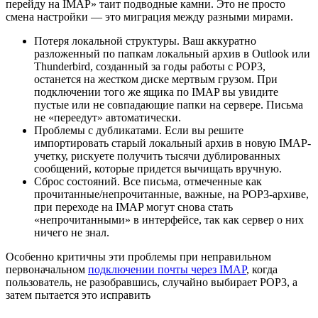
перейду на IMAP» таит подводные камни. Это не просто
смена настройки — это миграция между разными мирами.
Потеря локальной структуры. Ваш аккуратно
разложенный по папкам локальный архив в Outlook или
Thunderbird, созданный за годы работы с POP3,
останется на жестком диске мертвым грузом. При
подключении того же ящика по IMAP вы увидите
пустые или не совпадающие папки на сервере. Письма
не «переедут» автоматически.
Проблемы с дубликатами. Если вы решите
импортировать старый локальный архив в новую IMAP-
учетку, рискуете получить тысячи дублированных
сообщений, которые придется вычищать вручную.
Сброс состояний. Все письма, отмеченные как
прочитанные/непрочитанные, важные, на POP3-архиве,
при переходе на IMAP могут снова стать
«непрочитанными» в интерфейсе, так как сервер о них
ничего не знал.
Особенно критичны эти проблемы при неправильном
первоначальном
подключении почты через IMAP
, когда
пользователь, не разобравшись, случайно выбирает POP3, а
затем пытается это исправить