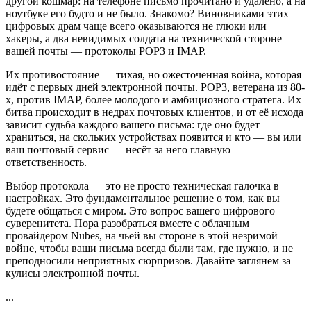
другой кошмар: на телефоне письмо прочитано и удалено, а на
ноутбуке его будто и не было. Знакомо? Виновниками этих
цифровых драм чаще всего оказываются не глюки или
хакеры, а два невидимых солдата на технической стороне
вашей почты — протоколы POP3 и IMAP.
Их противостояние — тихая, но ожесточенная война, которая
идёт с первых дней электронной почты. POP3, ветерана из 80-
х, против IMAP, более молодого и амбициозного стратега. Их
битва происходит в недрах почтовых клиентов, и от её исхода
зависит судьба каждого вашего письма: где оно будет
храниться, на скольких устройствах появится и кто — вы или
ваш почтовый сервис — несёт за него главную
ответственность.
Выбор протокола — это не просто техническая галочка в
настройках. Это фундаментальное решение о том, как вы
будете общаться с миром. Это вопрос вашего цифрового
суверенитета. Пора разобраться вместе с облачным
провайдером Nubes, на чьей вы стороне в этой незримой
войне, чтобы ваши письма всегда были там, где нужно, и не
преподносили неприятных сюрпризов. Давайте заглянем за
кулисы электронной почты.
...