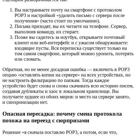
Вы настраиваете почту на смартфоне с протоколом
POP3 и настройкой «удалить письмо с сервера после
получения» (часто стоит по умолчанию).
Письма приходят, вы их читаете на телефоне. Сервер,
выполнив команду, их стирает.
Позже вы садитесь за ноутбук, открываете почтовый
клиент или веб-интерфейс и с ужасом обнаруживаете:
входящие пусты. Вся переписка существует только на
том самом смартфоне, который можно уронить, потерять
или сломать.
Обратная, но не менее досадная ошибка — включить в POP3
опцию «оставлять копии на сервере» на всех устройствах, но
не настроить фильтрацию по папкам. Тогда каждое
устройство будет снова и снова скачивать всю историю писем,
создавая дубликаты и хаос в локальном хранилище. Вы
получаете худшее из обоих миров: и место на сервере занято,
и синхронизации нет.
Опасная пересадка: почему смена протокола
похожа на переезд с сюрпризами
Решение «я сначала поставлю POP3, а потом, если что,