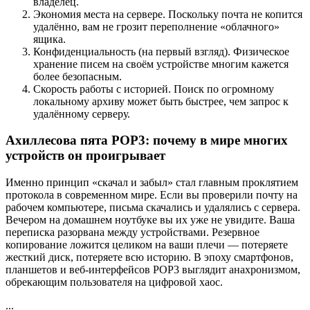
владелец.
Экономия места на сервере. Поскольку почта не копится
удалённо, вам не грозит переполнение «облачного»
ящика.
Конфиденциальность (на первый взгляд). Физическое
хранение писем на своём устройстве многим кажется
более безопасным.
Скорость работы с историей. Поиск по огромному
локальному архиву может быть быстрее, чем запрос к
удалённому серверу.
Ахиллесова пята POP3: почему в мире многих
устройств он проигрывает
Именно принцип «скачал и забыл» стал главным проклятием
протокола в современном мире. Если вы проверили почту на
рабочем компьютере, письма скачались и удалялись с сервера.
Вечером на домашнем ноутбуке вы их уже не увидите. Ваша
переписка разорвана между устройствами. Резервное
копирование ложится целиком на ваши плечи — потеряете
жесткий диск, потеряете всю историю. В эпоху смартфонов,
планшетов и веб-интерфейсов POP3 выглядит анахронизмом,
обрекающим пользователя на цифровой хаос.
...