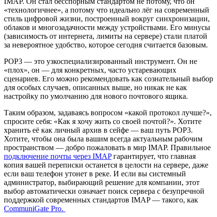
IMAP. Он стал бесспорным стандартом не потому, что он
«технологичнее», а потому что идеально лёг на современный
стиль цифровой жизни, построенный вокруг синхронизации,
облаков и многозадачности между устройствами. Его минусы
(зависимость от интернета, лимиты на сервере) стали платой
за невероятное удобство, которое сегодня считается базовым.
POP3 — это узкоспециализированный инструмент. Он не
«плох», он — для конкретных, часто устаревающих
сценариев. Его можно рекомендовать как сознательный выбор
для особых случаев, описанных выше, но никак не как
настройку по умолчанию для нового почтового ящика.
Таким образом, задаваясь вопросом «какой протокол лучше?»,
спросите себя: «Как я хочу жить со своей почтой?». Хотите
хранить её как личный архив в сейфе — ваш путь POP3.
Хотите, чтобы она была вашим всегда актуальным рабочим
пространством — добро пожаловать в мир IMAP. Правильное
подключение почты через IMAP
гарантирует, что главная
копия вашей переписки останется в целости на сервере, даже
если ваш телефон утонет в реке. И если вы системный
администратор, выбирающий решение для компании, этот
выбор автоматически означает поиск сервера с безупречной
поддержкой современных стандартов IMAP — такого, как
CommuniGate Pro.