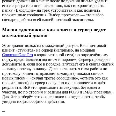
решает: должен ли клиент после получения письма удалить
его с сервера или оставить копию, как синхронизировать
папку «Входящие» на трёх устройствах и как помечать
прочитанные сообщения. Выбор протокола — это выбор
сценария работы всей вашей почтовой экосистемы.
Магия «доставки»: как клиент и сервер ведут
молчаливый диалог
Этот диалог похож на отлаженный ритуал. Ваш почтовый
клиент «стучится» на сервер (например, на мощный
CommuniGate Pro
в корпоративной сети) по определённому
порту, представляется логином и паролем. Сервер проверяет
документы и, если всё в порядке, впускает его в святая святых
— вашу почтовую папку. Далее начинается сама работа по
протоколу: клиент отправляет команды («покажи список
новых писем», «скачай третье сообщение», «отметь это как
прочитанное»), а сервер послушно их выполняет и отдаёт
результаты. Всё это происходит за секунды, без вашего
участия, но по строгим и разным для POP3 и IMAP правилам.
Давайте разберём этих соперников по отдельности, чтобы
увидеть их философию в действии.
...