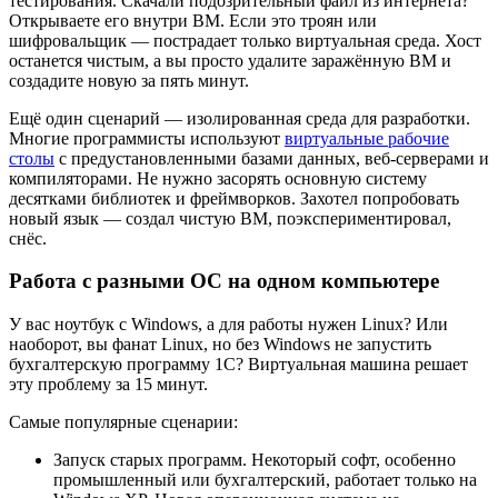
тестирования. Скачали подозрительный файл из интернета?
Открываете его внутри ВМ. Если это троян или
шифровальщик — пострадает только виртуальная среда. Хост
останется чистым, а вы просто удалите заражённую ВМ и
создадите новую за пять минут.
Ещё один сценарий — изолированная среда для разработки.
Многие программисты используют
виртуальные рабочие
столы
с предустановленными базами данных, веб-серверами и
компиляторами. Не нужно засорять основную систему
десятками библиотек и фреймворков. Захотел попробовать
новый язык — создал чистую ВМ, поэкспериментировал,
снёс.
Работа с разными ОС на одном компьютере
У вас ноутбук с Windows, а для работы нужен Linux? Или
наоборот, вы фанат Linux, но без Windows не запустить
бухгалтерскую программу 1С? Виртуальная машина решает
эту проблему за 15 минут.
Самые популярные сценарии:
Запуск старых программ. Некоторый софт, особенно
промышленный или бухгалтерский, работает только на