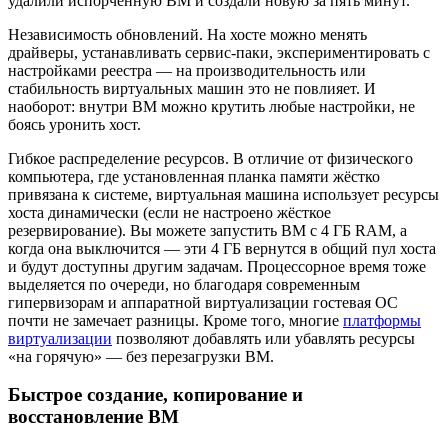
удалили испорченную ВМ и создали новую за пять минут.
Независимость обновлений. На хосте можно менять
драйверы, устанавливать сервис-паки, экспериментировать с
настройками реестра — на производительность или
стабильность виртуальных машин это не повлияет. И
наоборот: внутри ВМ можно крутить любые настройки, не
боясь уронить хост.
Гибкое распределение ресурсов. В отличие от физического
компьютера, где установленная планка памяти жёстко
привязана к системе, виртуальная машина использует ресурсы
хоста динамически (если не настроено жёсткое
резервирование). Вы можете запустить ВМ с 4 ГБ RAM, а
когда она выключится — эти 4 ГБ вернутся в общий пул хоста
и будут доступны другим задачам. Процессорное время тоже
выделяется по очереди, но благодаря современным
гипервизорам и аппаратной виртуализации гостевая ОС
почти не замечает разницы. Кроме того, многие
платформы
виртуализации
позволяют добавлять или убавлять ресурсы
«на горячую» — без перезагрузки ВМ.
Быстрое создание, копирование и
восстановление ВМ