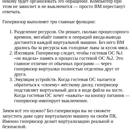
некому будет организовать это обращение. Компьютер при
этом не зависнет и не выключится — просто ВМ перестанут
отвечать.
Гипервизор выполняет три главные функции:
Разделение ресурсов. Он решает, сколько процессорного
времени, мегабайт памяти и операций ввода-вывода
достанется каждой виртуальной машине. Без него ВМ
дрались бы за ресурсы как голодные львы за кусок мяса.
Изоляция. Гипервизор следит, чтобы гостевая ОС №1
«не видела» память и процессы гостевой ОС №2. Это
главное отличие от обычных программ — через
гипервизор виртуалки полностью отделены друг от
друга.
Эмуляция устройств. Когда гостевая ОС пытается
обратиться к «своему» жёсткому диску, гипервизор
подставляет виртуальный диск в виде файла на хосте.
Когда гостевая ОС хочет «нажать» на кнопку питания —
гипервизор имитирует выключение.
Зачем всё это нужно? Без гипервизора вы не сможете
запустить даже одну виртуальную машину на своём ПК.
Именно гипервизор делает виртуализацию реальной и
безопасной.