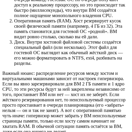
доступ к реальному процессору, но это происходит так
быстро (миллисекунды), что внутри ВМ создаётся
полное ощущение монопольного владения CPU.
Оперативная память (RAM). Хост резервирует кусок
своей физической памяти (например, 4 ГБ из 32). Эта
память становится для гостевой ОС «родной». ВМ
видит ровно столько, сколько вы ей дали.
Диск. Внутри хостовой файловой системы создаётся
специальный файл (или несколько). Этот файл для
гостевой ОС выглядит как обычный жёсткий диск —
его можно форматировать в NTFS, ext4, разбивать на
разделы.
Важный нюанс: распределение ресурсов между хостом и
виртуальными машинами зависит от настроек гипервизора.
Если вы явно зарезервировали для ВМ 2 ГБ памяти и 1 ядро
CPU, то эти ресурсы будут за ней закреплены независимо от
того, простаивает ВМ или нет — хост их не заберёт. Если
жёсткого резервирования нет, то неиспользуемый процессор
просто простаивает в очереди планировщика (его «забрать»
нельзя — он и так не занят). А вот с оперативной памятью
чуть иначе: гипервизор может забрать у ВМ неиспользуемые
страницы памяти, только если хосту самим начинает не
хватать RAM. В обычной ситуации память остаётся за ВМ,
даже если она ничего не делает.