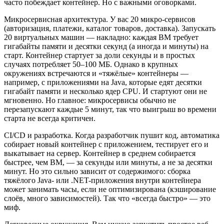
часто побеждает контейнер. Но с важными оговорками.
Микросервисная архитектура. У вас 20 микро-сервисов
(авторизация, платежи, каталог товаров, доставка). Запускать
20 виртуальных машин — накладно: каждая ВМ требует
гигабайты памяти и десятки секунд (а иногда и минуты) на
старт. Контейнер стартует за доли секунды и в простых
случаях потребляет 50–100 МБ. Однако в крупных
окружениях встречаются и «тяжёлые» контейнеры —
например, с приложениями на Java, которые едят десятки
гигабайт памяти и несколько ядер CPU. И стартуют они не
мгновенно. Но главное: микросервисы обычно не
перезапускают каждые 5 минут, так что выигрыш во времени
старта не всегда критичен.
CI/CD и разработка. Когда разработчик пушит код, автоматика
собирает новый контейнер с приложением, тестирует его и
выкатывает на сервер. Контейнер в среднем собирается
быстрее, чем ВМ, — за секунды или минуты, а не за десятки
минут. Но это сильно зависит от содержимого: сборка
тяжёлого Java- или .NET-приложения внутри контейнера
может занимать часы, если не оптимизирована (кэширование
слоёв, много зависимостей). Так что «всегда быстро» — это
миф.