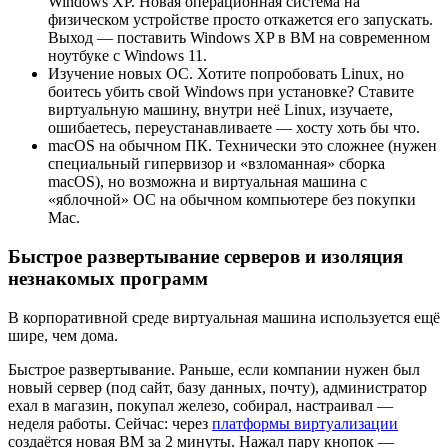
Windows XP. Новая операционная система на
физическом устройстве просто откажется его запускать.
Выход — поставить Windows XP в ВМ на современном
ноутбуке с Windows 11.
Изучение новых ОС. Хотите попробовать Linux, но
боитесь убить свой Windows при установке? Ставите
виртуальную машину, внутри неё Linux, изучаете,
ошибаетесь, переустанавливаете — хосту хоть бы что.
macOS на обычном ПК. Технически это сложнее (нужен
специальный гипервизор и «взломанная» сборка
macOS), но возможна и виртуальная машина с
«яблочной» ОС на обычном компьютере без покупки
Mac.
Быстрое развертывание серверов и изоляция
незнакомых программ
В корпоративной среде виртуальная машина используется ещё
шире, чем дома.
Быстрое развертывание. Раньше, если компании нужен был
новый сервер (под сайт, базу данных, почту), администратор
ехал в магазин, покупал железо, собирал, настраивал —
неделя работы. Сейчас: через
платформы виртуализации
создаётся новая ВМ за 2 минуты. Нажал пару кнопок —