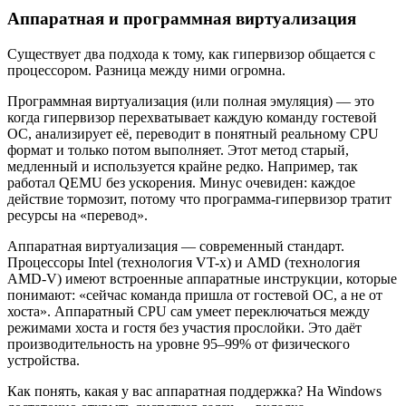
Аппаратная и программная виртуализация
Существует два подхода к тому, как гипервизор общается с
процессором. Разница между ними огромна.
Программная виртуализация (или полная эмуляция) — это
когда гипервизор перехватывает каждую команду гостевой
ОС, анализирует её, переводит в понятный реальному CPU
формат и только потом выполняет. Этот метод старый,
медленный и используется крайне редко. Например, так
работал QEMU без ускорения. Минус очевиден: каждое
действие тормозит, потому что программа-гипервизор тратит
ресурсы на «перевод».
Аппаратная виртуализация — современный стандарт.
Процессоры Intel (технология VT-x) и AMD (технология
AMD-V) имеют встроенные аппаратные инструкции, которые
понимают: «сейчас команда пришла от гостевой ОС, а не от
хоста». Аппаратный CPU сам умеет переключаться между
режимами хоста и гостя без участия прослойки. Это даёт
производительность на уровне 95–99% от физического
устройства.
Как понять, какая у вас аппаратная поддержка? На Windows