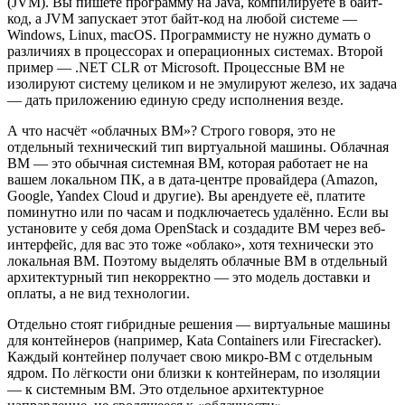
(JVM). Вы пишете программу на Java, компилируете в байт-
код, а JVM запускает этот байт-код на любой системе —
Windows, Linux, macOS. Программисту не нужно думать о
различиях в процессорах и операционных системах. Второй
пример — .NET CLR от Microsoft. Процессные ВМ не
изолируют систему целиком и не эмулируют железо, их задача
— дать приложению единую среду исполнения везде.
А что насчёт «облачных ВМ»? Строго говоря, это не
отдельный технический тип виртуальной машины. Облачная
ВМ — это обычная системная ВМ, которая работает не на
вашем локальном ПК, а в дата-центре провайдера (Amazon,
Google, Yandex Cloud и другие). Вы арендуете её, платите
поминутно или по часам и подключаетесь удалённо. Если вы
установите у себя дома OpenStack и создадите ВМ через веб-
интерфейс, для вас это тоже «облако», хотя технически это
локальная ВМ. Поэтому выделять облачные ВМ в отдельный
архитектурный тип некорректно — это модель доставки и
оплаты, а не вид технологии.
Отдельно стоят гибридные решения — виртуальные машины
для контейнеров (например, Kata Containers или Firecracker).
Каждый контейнер получает свою микро-ВМ с отдельным
ядром. По лёгкости они близки к контейнерам, по изоляции
— к системным ВМ. Это отдельное архитектурное