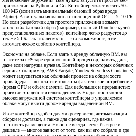
Легковесные окружения. Вам нужно запустить простое веб-
приложение на Python или Go. Контейнер может весить 50–
100 МБ (если взять минимальный базовый образ вроде
Alpine). А виртуальная машина с полноценной ОС — 5–10 ГБ.
Но если разработчик для простого приложения возьмёт
«толстый» базовый образ (например, полный Ubuntu с кучей
предустановленных пакетов), контейнер легко раздуется до
тех же 5 ГБ. Так что лёгкость — это возможность, а не
автоматическое свойство контейнера.
Экономия на облаке. Если взять в аренду облачную ВМ, вы
платите за всё: зарезервированный процессор, память, диск,
даже если нагрузка нулевая. Контейнер в некоторых облачных
сервисах (например, AWS Fargate, Yandex Serverless Containers)
может запускаться как обычный процесс на общем хосте
провайдера — вы платите только за фактическое потребление
(время CPU и объём памяти). Для небольших и прерывистых
проектов это действительно дешевле. Но для постоянной
высоконагруженной системы контейнеры в управляемом
облаке могут выйти дороже аренды выделенной ВМ.
Итог: контейнер удобен для микросервисов, автоматизации
сборки и доставки, а также для сценариев, где важна
плотность размещения. Но он не всегда легче, быстрее и
дешевле — многое зависит от того, как вы его собрали и где
запускаете. Виртуальная машина остаётся выбором для