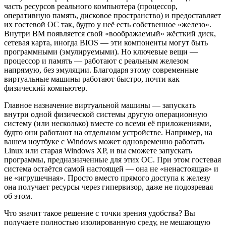
часть ресурсов реального компьютера (процессор,
оперативную память, дисковое пространство) и предоставляет
их гостевой ОС так, будто у неё есть собственное «железо».
Внутри ВМ появляется свой «воображаемый» жёсткий диск,
сетевая карта, иногда BIOS — эти компоненты могут быть
программными (эмулируемыми). Но ключевые вещи —
процессор и память — работают с реальным железом
напрямую, без эмуляции. Благодаря этому современные
виртуальные машины работают быстро, почти как
физический компьютер.
Главное назначение виртуальной машины — запускать
внутри одной физической системы другую операционную
систему (или несколько) вместе со всеми её приложениями,
будто они работают на отдельном устройстве. Например, на
вашем ноутбуке с Windows может одновременно работать
Linux или старая Windows XP, и вы сможете запускать
программы, предназначенные для этих ОС. При этом гостевая
система остаётся самой настоящей — она не «ненастоящая» и
не «игрушечная». Просто вместо прямого доступа к железу
она получает ресурсы через гипервизор, даже не подозревая
об этом.
Что значит такое решение с точки зрения удобства? Вы
получаете полностью изолированную среду, не мешающую