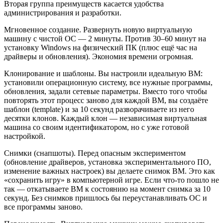
Вторая группа преимуществ касается удобства
администрирования и разработки.
Мгновенное создание. Развернуть новую виртуальную
машину с чистой ОС — 2 минуты. Против 30–60 минут на
установку Windows на физический ПК (плюс ещё час на
драйверы и обновления). Экономия времени огромная.
Клонирование и шаблоны. Вы настроили идеальную ВМ:
установили операционную систему, все нужные программы,
обновления, задали сетевые параметры. Вместо того чтобы
повторять этот процесс заново для каждой ВМ, вы создаёте
шаблон (template) и за 10 секунд разворачиваете из него
десятки клонов. Каждый клон — независимая виртуальная
машина со своим идентификатором, но с уже готовой
настройкой.
Снимки (снапшоты). Перед опасным экспериментом
(обновление драйверов, установка экспериментального ПО,
изменение важных настроек) вы делаете снимок ВМ. Это как
«сохранить игру» в компьютерной игре. Если что-то пошло не
так — откатываете ВМ к состоянию на момент снимка за 10
секунд. Без снимков пришлось бы переустанавливать ОС и
все программы заново.