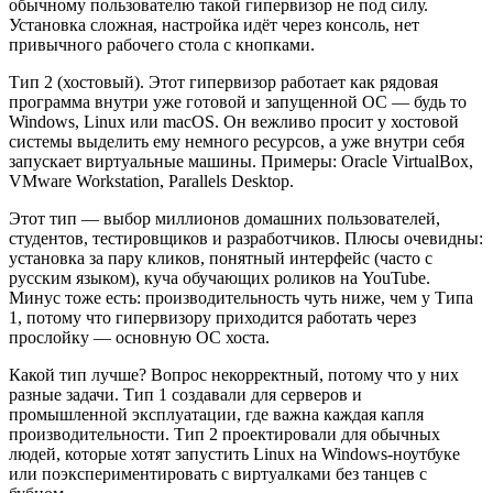
обычному пользователю такой гипервизор не под силу.
Установка сложная, настройка идёт через консоль, нет
привычного рабочего стола с кнопками.
Тип 2 (хостовый). Этот гипервизор работает как рядовая
программа внутри уже готовой и запущенной ОС — будь то
Windows, Linux или macOS. Он вежливо просит у хостовой
системы выделить ему немного ресурсов, а уже внутри себя
запускает виртуальные машины. Примеры: Oracle VirtualBox,
VMware Workstation, Parallels Desktop.
Этот тип — выбор миллионов домашних пользователей,
студентов, тестировщиков и разработчиков. Плюсы очевидны:
установка за пару кликов, понятный интерфейс (часто с
русским языком), куча обучающих роликов на YouTube.
Минус тоже есть: производительность чуть ниже, чем у Типа
1, потому что гипервизору приходится работать через
прослойку — основную ОС хоста.
Какой тип лучше? Вопрос некорректный, потому что у них
разные задачи. Тип 1 создавали для серверов и
промышленной эксплуатации, где важна каждая капля
производительности. Тип 2 проектировали для обычных
людей, которые хотят запустить Linux на Windows-ноутбуке
или поэкспериментировать с виртуалками без танцев с