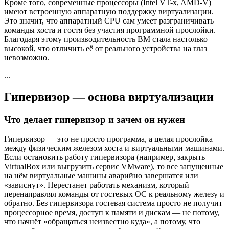
Кроме того, современные процессоры (Intel VT-x, AMD-V)
имеют встроенную аппаратную поддержку виртуализации.
Это значит, что аппаратный CPU сам умеет разграничивать
команды хоста и гостя без участия программной прослойки.
Благодаря этому производительность ВМ стала настолько
высокой, что отличить её от реального устройства на глаз
невозможно.
...
Гипервизор — основа виртуализации
Что делает гипервизор и зачем он нужен
Гипервизор — это не просто программа, а целая прослойка
между физическим железом хоста и виртуальными машинами.
Если остановить работу гипервизора (например, закрыть
VirtualBox или выгрузить сервис VMware), то все запущенные
на нём виртуальные машины аварийно завершатся или
«зависнут». Перестанет работать механизм, который
перенаправлял команды от гостевых ОС к реальному железу и
обратно. Без гипервизора гостевая система просто не получит
процессорное время, доступ к памяти и дискам — не потому,
что начнёт «обращаться неизвестно куда», а потому, что