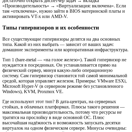
достаточно открыть диспетчер задач → вкладка
«Производительность» → «Виртуализация: включена». Если
там «отключена», нужно зайти в BIOS материнской платы и
активировать VT-x или AMD-V.
Типы гипервизоров и их особенности
Все существующие гипервизоры делятся на два основных
типа. Какой из них выбрать — зависит от ваших задач:
домашние эксперименты или корпоративная инфраструктура.
Тип 1 (bare-metal — «на голое железо»). Такой гипервизор не
нуждается в посредниках. Он устанавливается прямо на
физический сервер, минуя какую-либо операционную
систему. Сам гипервизор становится той самой минимальной
средой, которая управляет железом. Примеры: VMware ESXi,
Microsoft Hyper-V (в серверном режиме без установленного
Windows), KVM, Proxmox VE.
Где используют этот тип? В дата-центрах, на серверных
стойках, в облачных платформах. Плюсы такого решения —
максимальная производительность, потому что ресурсы не
тратятся на прослойку в виде основной ОС. Плюс
высочайшая надёжность и возможность запускать десятки
виртуалок на одном физическом сервере. Минусы очевидны: