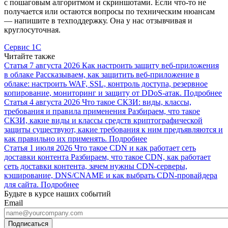
с пошаговым алгоритмом и скриншотами. Если что-то не
получается или остаются вопросы по техническим нюансам
— напишите в техподдержку. Она у нас отзывчивая и
круглосуточная.
Сервис 1С
Читайте также
Статья
7 августа 2026
Как настроить защиту веб-приложения
в облаке
Рассказываем, как защитить веб-приложение в
облаке: настроить WAF, SSL, контроль доступа, резервное
копирование, мониторинг и защиту от DDoS-атак.
Подробнее
Статья
4 августа 2026
Что такое СКЗИ: виды, классы,
требования и правила применения
Разбираем, что такое
СКЗИ, какие виды и классы средств криптографической
защиты существуют, какие требования к ним предъявляются и
как правильно их применять.
Подробнее
Статья
1 июля 2026
Что такое CDN и как работает сеть
доставки контента
Разбираем, что такое CDN, как работает
сеть доставки контента, зачем нужны CDN-серверы,
кэширование, DNS/CNAME и как выбрать CDN-провайдера
для сайта.
Подробнее
Будьте в курсе наших событий
Email