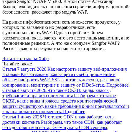
экрана Sangfor NGAF M5300. В этой статье Александр
Быков, руководитель направления сервисов информационной
безопасности, расскажет про модуль WAF.
На рынке инфобезопасности есть множество продуктов, у
которых по заявлению их разработчиков, есть
функциональность WAF. Однако при ближайшем
рассмотрении оказывается, что это всего лишь маркетинг, а не
полноценные решения. А что же с модулем Sangfor WAF?
Рассказываю про результаты нашего тестирования.
Читать статью на Хабр
Читайте также
Статья
7 августа 2026
Как настроить защиту веб-приложения
в облаке
Рассказываем, как защитить веб-приложение в
облаке: настроить WAF, SSL, контроль доступа, резервное
копирование, мониторинг и защиту от DDoS-атак.
Подробнее
Статья
4 августа 2026
Что такое СКЗИ: виды, классы,
требования и правила применения
Разбираем, что такое
СКЗИ, какие виды и классы средств криптографической
защиты существуют, какие требования к ним предъявляются и
как правильно их применять.
Подробнее
Статья
1 июля 2026
Что такое CDN и как работает сеть
доставки контента
Разбираем, что такое CDN, как работает
сеть доставки контента, зачем нужны CDN-серверы,