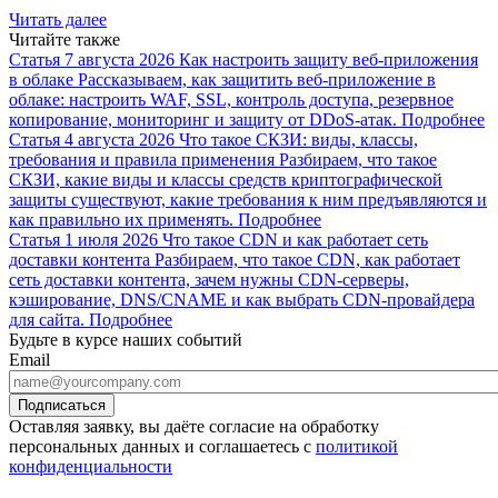
Читать далее
Читайте также
Статья
7 августа 2026
Как настроить защиту веб-приложения
в облаке
Рассказываем, как защитить веб-приложение в
облаке: настроить WAF, SSL, контроль доступа, резервное
копирование, мониторинг и защиту от DDoS-атак.
Подробнее
Статья
4 августа 2026
Что такое СКЗИ: виды, классы,
требования и правила применения
Разбираем, что такое
СКЗИ, какие виды и классы средств криптографической
защиты существуют, какие требования к ним предъявляются и
как правильно их применять.
Подробнее
Статья
1 июля 2026
Что такое CDN и как работает сеть
доставки контента
Разбираем, что такое CDN, как работает
сеть доставки контента, зачем нужны CDN-серверы,
кэширование, DNS/CNAME и как выбрать CDN-провайдера
для сайта.
Подробнее
Будьте в курсе наших событий
Email
Оставляя заявку, вы даёте согласие на обработку
персональных данных и соглашаетесь с
политикой
конфиденциальности